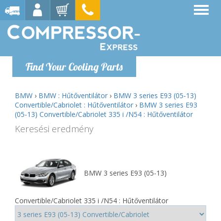
Find Your Cooling Parts
BMW
›
BMW : Hűtőventilátor
›
BMW 3 series E93 (05-13)
Convertible/Cabriolet : Hűtőventilátor
›
BMW 3 series E93
(05-13) Convertible/Cabriolet 335 i /N54 : Hűtőventilátor
Keresési eredmény
BMW 3 series E93 (05-13)
Convertible/Cabriolet 335 i /N54 : Hűtőventilátor