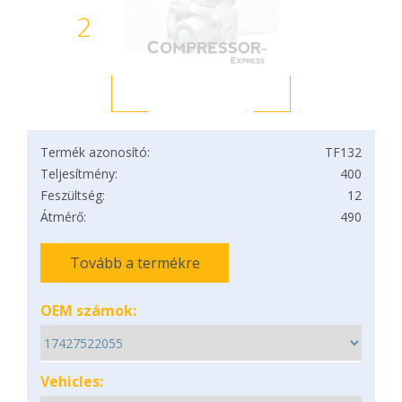
2
Termék azonosító:
TF132
Teljesítmény:
400
Feszültség:
12
Átmérő:
490
Tovább a termékre
OEM számok:
Vehicles: