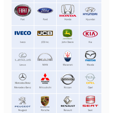
Fiat
Ford
Honda
Hyundai
Iveco
JCB Inc.
John Deere
Kia
Lexus
MAN
Maserati
Mazda
Mercedes-Benz
Mitsubishi
Nissan
Opel
Peugeot
Porsche
Renault
Seat