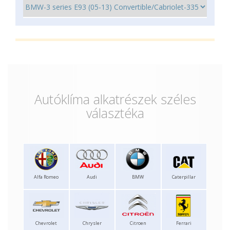
Autóklíma alkatrészek széles
választéka
Alfa Romeo
Audi
BMW
Caterpillar
Chevrolet
Chrysler
Citroen
Ferrari