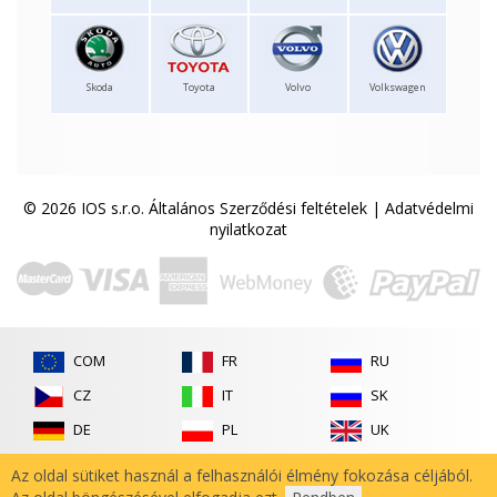
Skoda
Toyota
Volvo
Volkswagen
© 2026 IOS s.r.o.
Általános Szerződési feltételek
|
Adatvédelmi
nyilatkozat
COM
FR
RU
CZ
IT
SK
DE
PL
UK
ES
RO
Az oldal sütiket használ a felhasználói élmény fokozása céljából.