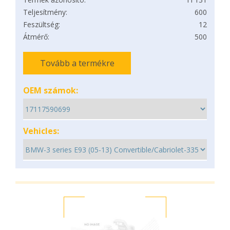
Teljesítmény:
600
Feszültség:
12
Átmérő:
500
Tovább a termékre
OEM számok:
Vehicles: