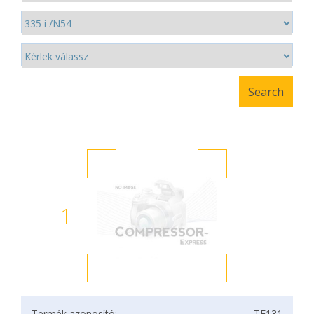
1
Termék azonosító:
TF131