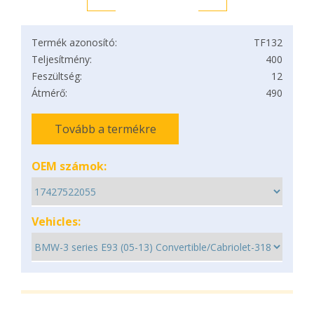
Termék azonosító:
TF132
Teljesítmény:
400
Feszültség:
12
Átmérő:
490
Tovább a termékre
OEM számok:
Vehicles: