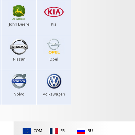
John Deere
Kia
Nissan
Opel
Volvo
Volkswagen
COM
FR
RU