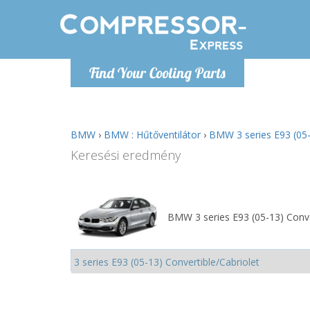
H
Find Your Cooling Parts
info@com
BMW
›
BMW : Hűtőventilátor
›
BMW 3 series E93 (05-1
Keresési eredmény
BMW 3 series E93 (05-13) Conver