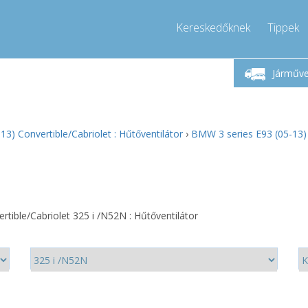
Kereskedőknek
Tippek
étfő-Péntek 9-17
Hívjon!
Hé
+36303967994
Járműv
+36303967994
pressor-express.hu
info@comp
3) Convertible/Cabriolet : Hűtőventilátor
›
BMW 3 series E93 (05-13) 
tible/Cabriolet 325 i /N52N : Hűtőventilátor