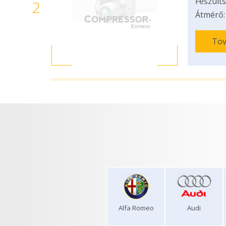
Feszülts
2
Átmérő:
Tov
Alfa Romeo
Audi