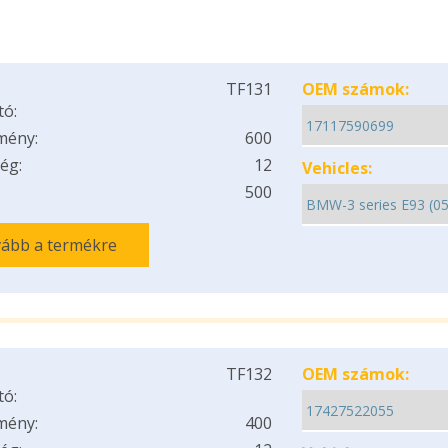
TF131
OEM számok:
tó:
mény:
600
ég:
12
Vehicles:
500
ább a termékre
TF132
OEM számok:
tó:
mény:
400