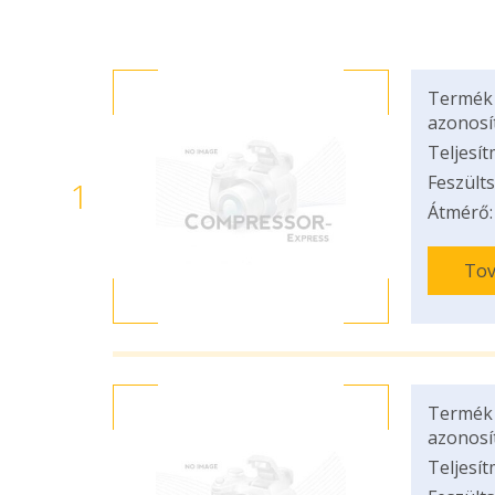
Termék
azonosí
Teljesít
Feszülts
1
Átmérő:
Tov
Termék
azonosí
Teljesít