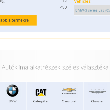
ég:
12
Vehicles:
490
ább a termékre
Autóklíma alkatrészek széles választéka
BMW
Caterpillar
Chevrolet
Chrysler