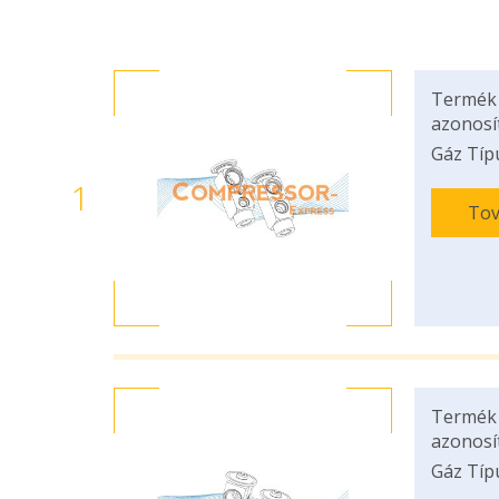
Termék
azonosí
Gáz Típ
1
Tov
Termék
azonosí
Gáz Típ