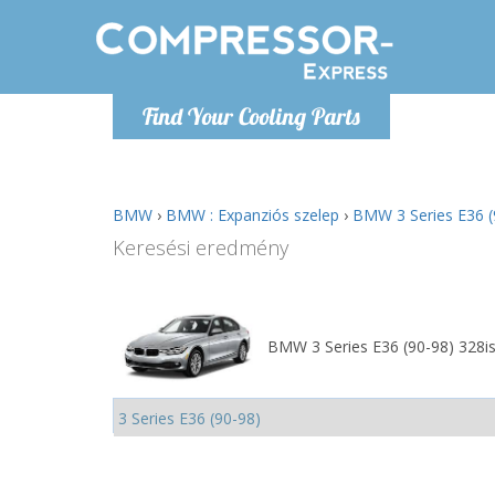
H
Find Your Cooling Parts
info@com
BMW
›
BMW : Expanziós szelep
›
BMW 3 Series E36 (9
Keresési eredmény
BMW 3 Series E36 (90-98) 328is 