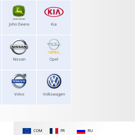
John Deere
Kia
Nissan
Opel
Volvo
Volkswagen
COM
FR
RU