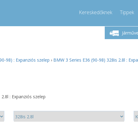
Kereskedőknek
Tippek
étfő-Péntek 9-17
Hívjon!
Hé
+36303967994
Járműv
+36303967994
pressor-express.hu
info@comp
0-98) : Expanziós szelep
›
BMW 3 Series E36 (90-98) 328is 2.8l : Exp
2.8l : Expanziós szelep