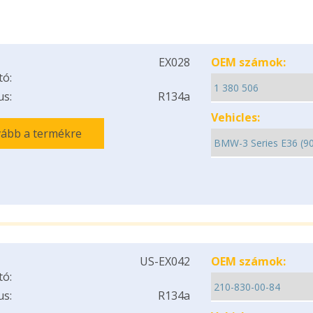
EX028
OEM számok:
tó:
us:
R134a
Vehicles:
ább a termékre
US-EX042
OEM számok:
tó:
us:
R134a