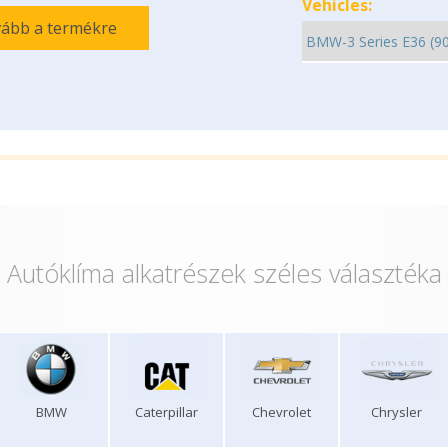
Vehicles:
ább a termékre
Autóklíma alkatrészek széles választéka
BMW
Caterpillar
Chevrolet
Chrysler