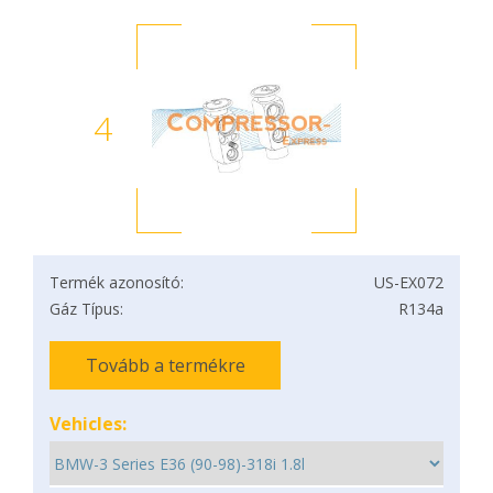
4
Termék azonosító:
US-EX072
Gáz Típus:
R134a
Tovább a termékre
Vehicles: