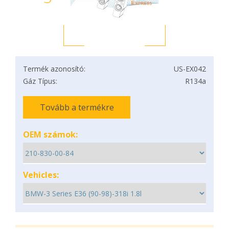
Termék azonosító:
US-EX042
Gáz Típus:
R134a
Tovább a termékre
OEM számok:
Vehicles: