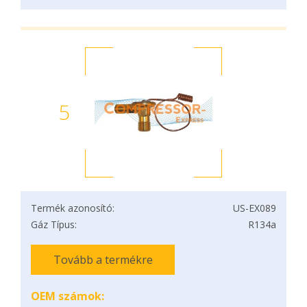
5
Termék azonosító:
US-EX089
Gáz Típus:
R134a
Tovább a termékre
OEM számok: