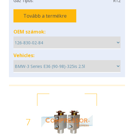
Gáz Típus:
R12
Tovább a termékre
OEM számok:
Vehicles:
7