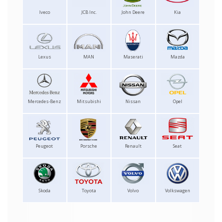
Iveco
JCB Inc.
John Deere
Kia
Lexus
MAN
Maserati
Mazda
Mercedes-Benz
Mitsubishi
Nissan
Opel
Peugeot
Porsche
Renault
Seat
Skoda
Toyota
Volvo
Volkswagen