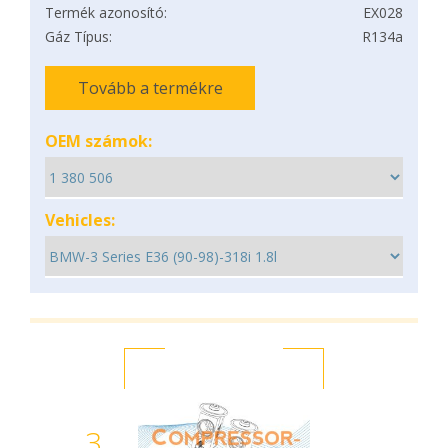
Termék azonosító:
EX028
Gáz Típus:
R134a
Tovább a termékre
OEM számok:
Vehicles:
3