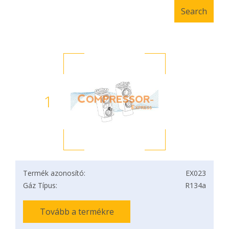
1
Termék azonosító:
EX023
Gáz Típus:
R134a
Tovább a termékre