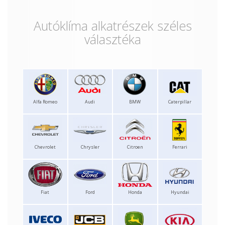
Autóklíma alkatrészek széles
választéka
Alfa Romeo
Audi
BMW
Caterpillar
Chevrolet
Chrysler
Citroen
Ferrari
Fiat
Ford
Honda
Hyundai