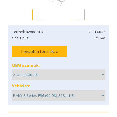
Termék azonosító:
US-EX042
Gáz Típus:
R134a
Tovább a termékre
OEM számok:
Vehicles: