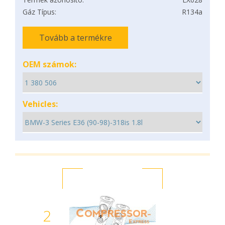
Gáz Típus:
R134a
Tovább a termékre
OEM számok:
Vehicles:
2