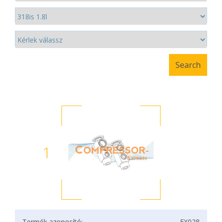
1
Termék azonosító:
EX028