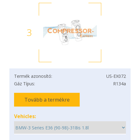
3
Termék azonosító:
US-EX072
Gáz Típus:
R134a
Tovább a termékre
Vehicles: