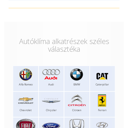
Autóklíma alkatrészek széles
választéka
Alfa Romeo
Audi
BMW
Caterpillar
Chevrolet
Chrysler
Citroen
Ferrari