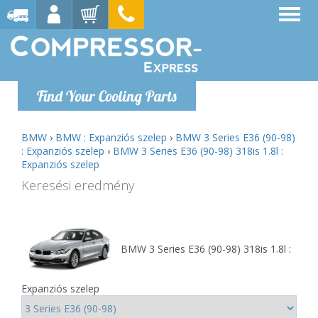
Find Your Cooling Parts
BMW
›
BMW : Expanziós szelep
›
BMW 3 Series E36 (90-98)
: Expanziós szelep
›
BMW 3 Series E36 (90-98) 318is 1.8l :
Expanziós szelep
Keresési eredmény
BMW 3 Series E36 (90-98) 318is 1.8l :
Expanziós szelep