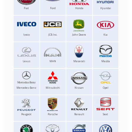
Fiat
Ford
Honda
Hyundai
Iveco
JCB Inc.
John Deere
Kia
Lexus
MAN
Maserati
Mazda
Mercedes-Benz
Mitsubishi
Nissan
Opel
Peugeot
Porsche
Renault
Seat