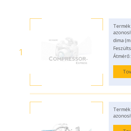
Termék
azonosí
dima (m
Feszülts
1
Átmérő:
Tov
Termék
azonosí