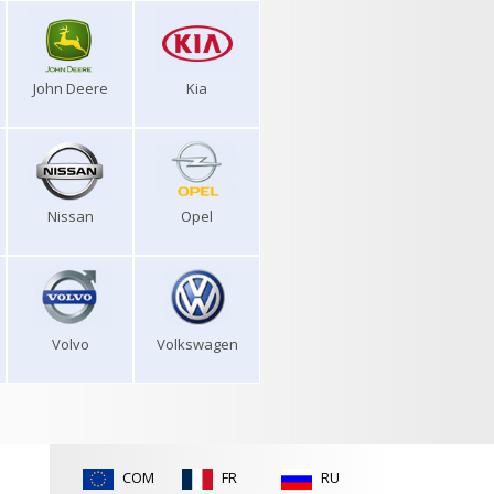
John Deere
Kia
Nissan
Opel
Volvo
Volkswagen
COM
FR
RU