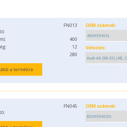
FN013
OEM számok:
tó:
m):
400
ég:
12
Vehicles:
280
ább a termékre
FN045
OEM számok:
tó: