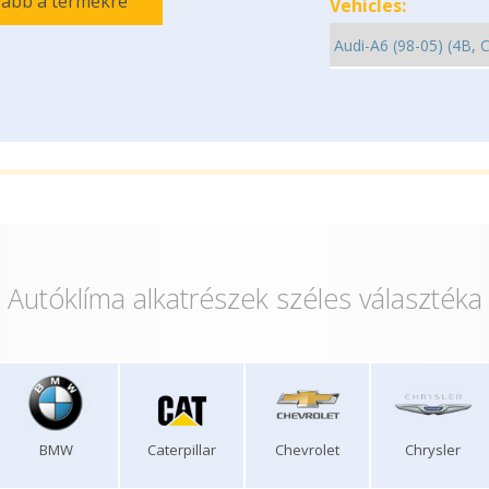
ább a termékre
Vehicles:
Autóklíma alkatrészek széles választéka
BMW
Caterpillar
Chevrolet
Chrysler