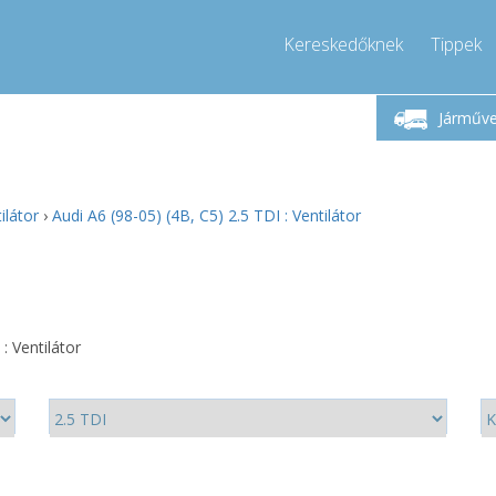
Kereskedőknek
Tippek
étfő-Péntek 9-17
Hívjon!
Hé
+36303967994
Járműv
+36303967994
pressor-express.hu
info@comp
ilátor
›
Audi A6 (98-05) (4B, C5) 2.5 TDI : Ventilátor
: Ventilátor