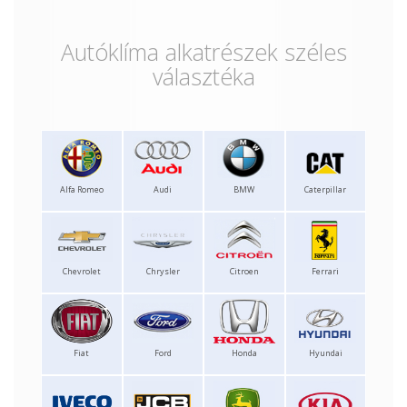
Autóklíma alkatrészek széles
választéka
Alfa Romeo
Audi
BMW
Caterpillar
Chevrolet
Chrysler
Citroen
Ferrari
Fiat
Ford
Honda
Hyundai