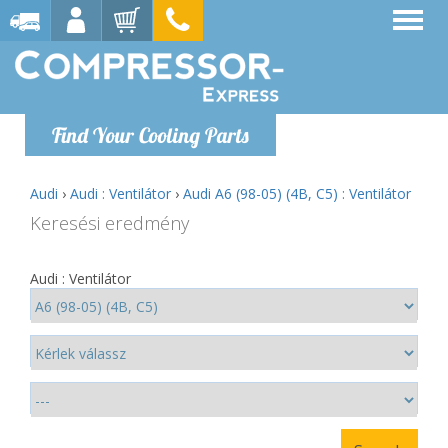
Find Your Cooling Parts
Audi
›
Audi : Ventilátor
›
Audi A6 (98-05) (4B, C5) : Ventilátor
Keresési eredmény
Audi : Ventilátor