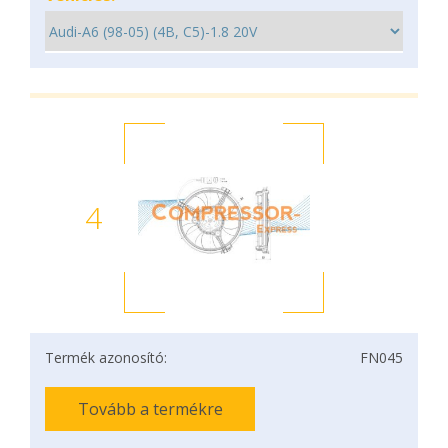
4
Termék azonosító:
FN045
Tovább a termékre