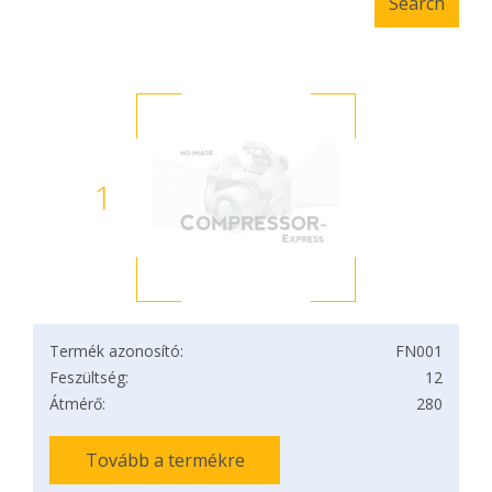
1
Termék azonosító:
FN001
Feszültség:
12
Átmérő:
280
Tovább a termékre