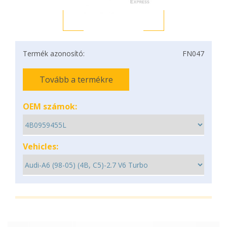
Termék azonosító:
FN047
Tovább a termékre
OEM számok:
Vehicles: