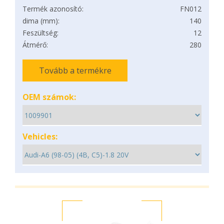
Termék azonosító:
FN012
dima (mm):
140
Feszültség:
12
Átmérő:
280
Tovább a termékre
OEM számok:
Vehicles: