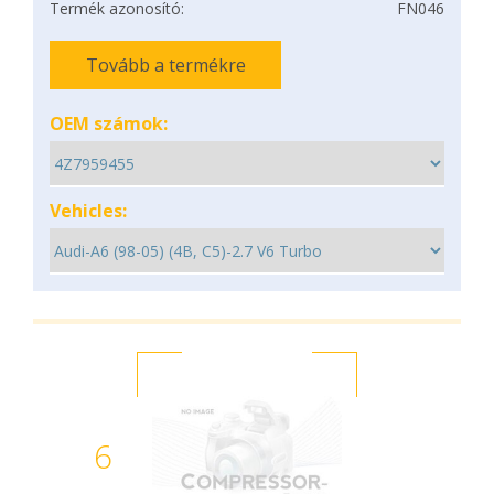
Termék azonosító:
FN046
Tovább a termékre
OEM számok:
Vehicles:
6