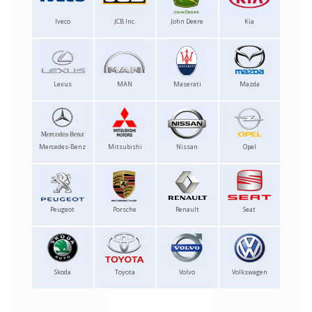
Iveco
JCB Inc.
John Deere
Kia
Lexus
MAN
Maserati
Mazda
Mercedes-Benz
Mitsubishi
Nissan
Opel
Peugeot
Porsche
Renault
Seat
Skoda
Toyota
Volvo
Volkswagen