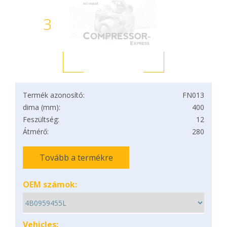
3
Termék azonosító:
FN013
dima (mm):
400
Feszültség:
12
Átmérő:
280
Tovább a termékre
OEM számok:
Vehicles: