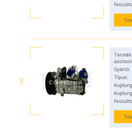
Feszülts
Tov
Termék
azonosí
Gyártó:
Típus:
3
Kuplung
Kuplung
Feszülts
Tov