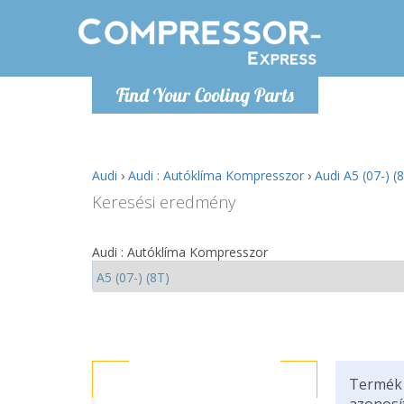
Hétfő-Péntek 9-17
Find Your Cooling Parts
+36303967994
info@compressor-express.hu
Audi
›
Audi : Autóklíma Kompresszor
›
Audi A5 (07-) 
Keresési eredmény
Audi : Autóklíma Kompresszor
Termék