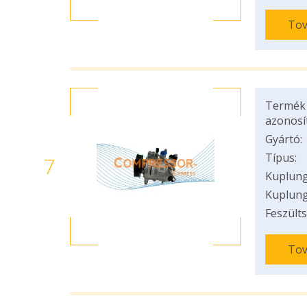
Tov
Termék
azonosí
Gyártó:
Típus:
7
Kuplung
Kuplung
Feszülts
Tov