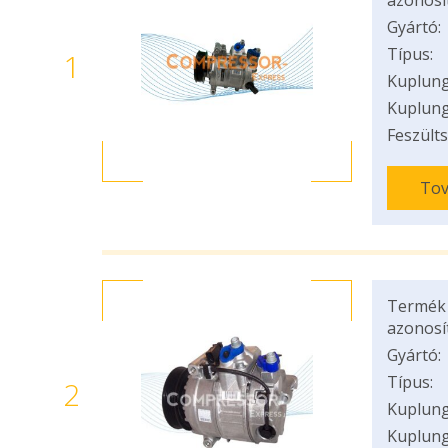
azonosí
Gyártó:
Típus:
1
Kuplung
Kuplung
Feszülts
Tov
Termék
azonosí
Gyártó:
Típus:
2
Kuplung
Kuplung