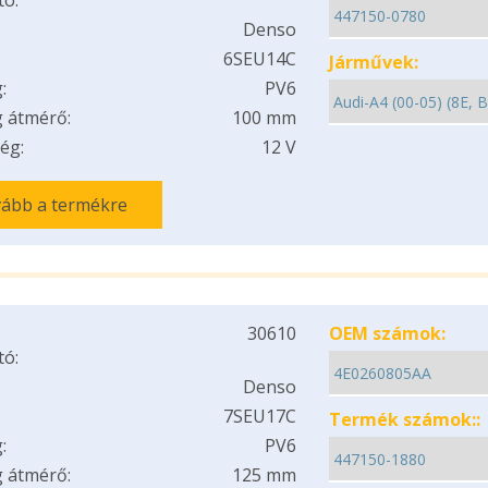
tó:
Denso
6SEU14C
Járművek:
:
PV6
 átmérő:
100 mm
ég:
12 V
ább a termékre
30610
OEM számok:
tó:
Denso
7SEU17C
Termék számok::
:
PV6
 átmérő:
125 mm