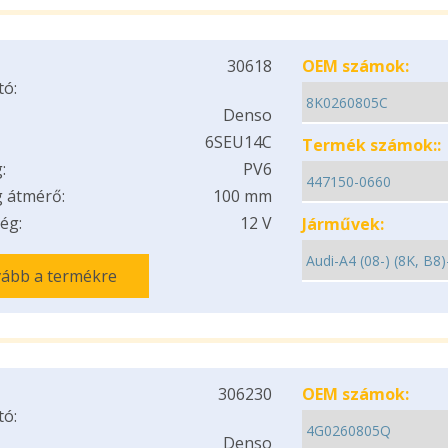
30618
OEM számok:
tó:
Denso
6SEU14C
Termék számok::
:
PV6
 átmérő:
100 mm
ég:
12 V
Járművek:
ább a termékre
306230
OEM számok:
tó:
Denso