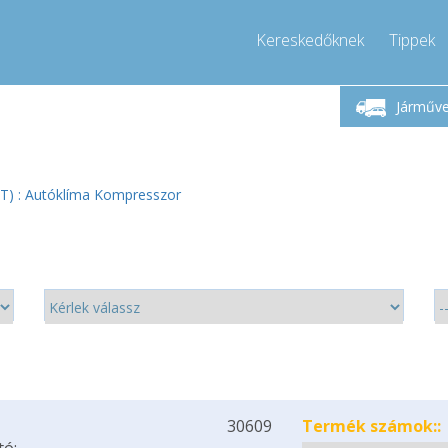
Kereskedőknek
Tippek
Hívjon!
Hétfő-Péntek 9-17
+36303967994
Járműv
+36303967994
info@compressor-express.hu
(8T) : Autóklíma Kompresszor
30609
Termék számok::