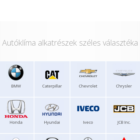
Autóklíma alkatrészek széles választéka
BMW
Caterpillar
Chevrolet
Chrysler
Honda
Hyundai
Iveco
JCB Inc.