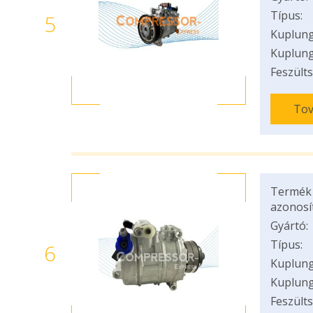
Típus:
5
Kuplung
Kuplung
Feszülts
Tov
Termék
azonosí
Gyártó:
Típus:
6
Kuplung
Kuplung
Feszülts