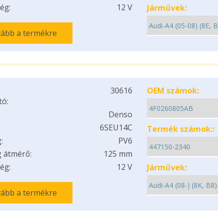
ég:
12 V
Járművek:
ább a termékre
30616
OEM számok:
tó:
Denso
6SEU14C
Termék számok::
:
PV6
 átmérő:
125 mm
ég:
12 V
Járművek:
ább a termékre