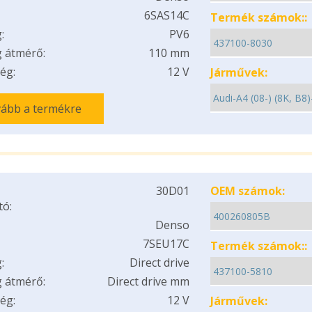
6SAS14C
Termék számok::
:
PV6
 átmérő:
110 mm
ég:
12 V
Járművek:
ább a termékre
30D01
OEM számok:
tó:
Denso
7SEU17C
Termék számok::
:
Direct drive
 átmérő:
Direct drive mm
ég:
12 V
Járművek: