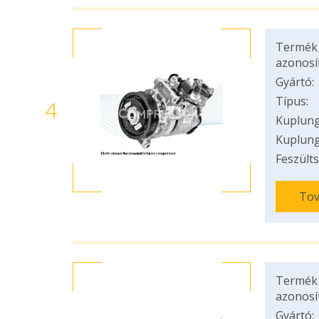
Termék
azonosí
Gyártó:
Típus:
4
Kuplung
Kuplung
Feszülts
Tov
Termék
azonosí
Gyártó: