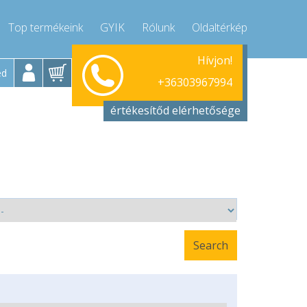
Top termékeink
GYIK
Rólunk
Oldaltérkép
Hétfő-Péntek 9-17
Hívjon!
+36303967994
ed
+36303967994
info@compressor-express.hu
értékesítőd elérhetősége