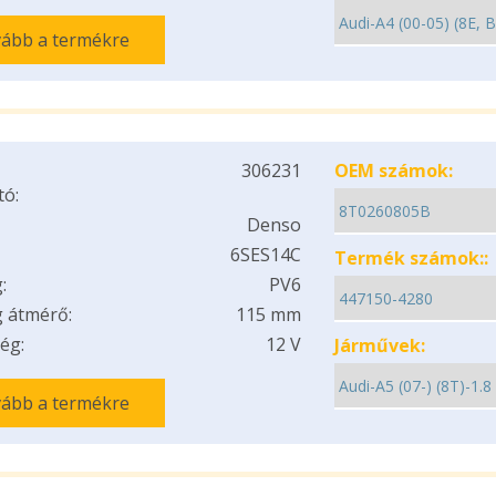
ább a termékre
306231
OEM számok:
tó:
Denso
6SES14C
Termék számok::
:
PV6
 átmérő:
115 mm
ég:
12 V
Járművek:
ább a termékre