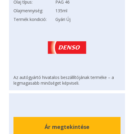
Olaj típus:
PAG 46
Olajmennyiség:
135ml
Termék kondició:
Gyári Új
Az autógyártó hivatalos beszállítójának terméke – a
legmagasabb minőséget képviseli.
Ár megtekintése