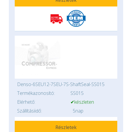
Részletek
Denso-6SEU12-7SEU-7S-ShaftSeal-SS015
Termékazonosító:
SS015
Elérhető:
✔készleten
Szállításiidő:
5nap
Részletek