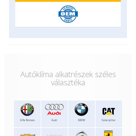
Autóklíma alkatrészek széles
választéka
Alfa Romeo
Audi
BMW
Caterpillar