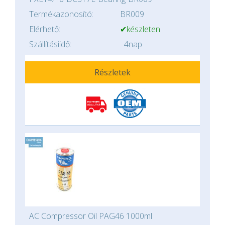
Termékazonosító:
BR009
Elérhető:
✔készleten
Szállításiidő:
4nap
Részletek
AC Compressor Oil PAG46 1000ml