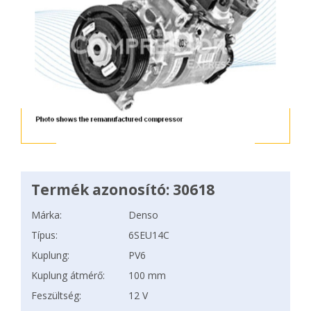
Termék azonosító: 30618
Márka:
Denso
Típus:
6SEU14C
Kuplung:
PV6
Kuplung átmérő:
100 mm
Feszültség:
12 V