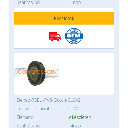
Szállításiidő:
1nap
Részletek
Denso-7SEU-PV6-Clutch-CL042
Termékazonosító:
CL042
Elérhető:
✔készleten
Szállításiidő:
4nap