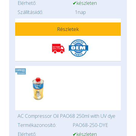
Elérhető:
✔készleten
Szállításiidő:
1nap
Részletek
AC Compressor Oil PAO68 250ml with UV dye
Termékazonosító:
PAO68-250-DYE
Elérhető:
✔készleten