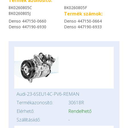
Termék azonosító:
8K0260805C
8K0260805F
8K0260805J
Termék számok:
Denso 447150-0660
Denso 447150-0664
Denso 447190-6930
Denso 447190-6933
Audi-23-6SEU14C-PV6-REMAN
Termékazonosító:
30618R
Elérhető:
Rendelhető
Szállításiidő:
-