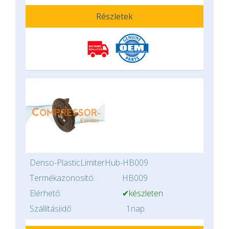
Részletek
Denso-PlasticLimiterHub-HB009
Termékazonosító:
HB009
Elérhető:
✔készleten
Szállításiidő:
1nap