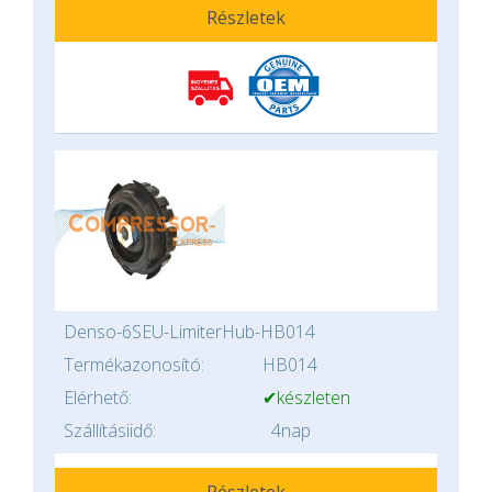
Részletek
Denso-6SEU-LimiterHub-HB014
Termékazonosító:
HB014
Elérhető:
✔készleten
Szállításiidő:
4nap