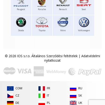
Peugeot
Porsche
Renault
Seat
Skoda
Toyota
Volvo
Volkswagen
© 2026 IOS s.r.o.
Általános Szerződési feltételek
|
Adatvédelmi
nyilatkozat
COM
FR
RU
CZ
IT
SK
DE
PL
UK