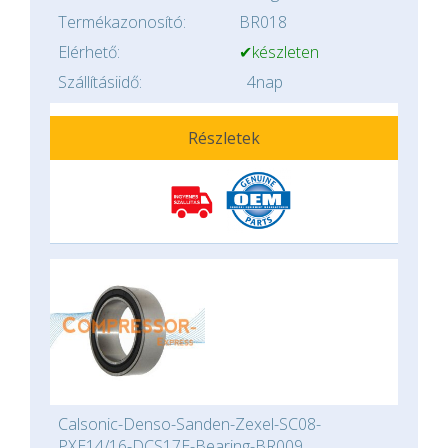
Termékazonosító:
BR018
Elérhető:
✔készleten
Szállításiidő:
4nap
Részletek
Calsonic-Denso-Sanden-Zexel-SC08-
PXE14/16-DCS17E-Bearing-BR009