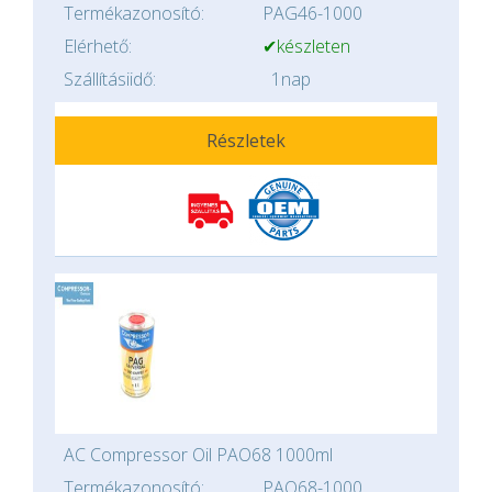
Termékazonosító:
PAG46-1000
Elérhető:
✔készleten
Szállításiidő:
1nap
Részletek
AC Compressor Oil PAO68 1000ml
Termékazonosító:
PAO68-1000