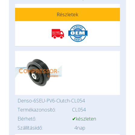
Részletek
Denso-6SEU-PV6-Clutch-CL054
Termékazonosító:
CL054
Elérhető:
✔készleten
Szállításiidő:
4nap