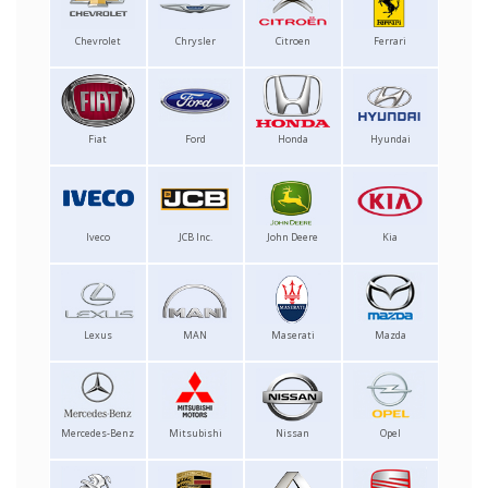
Chevrolet
Chrysler
Citroen
Ferrari
Fiat
Ford
Honda
Hyundai
Iveco
JCB Inc.
John Deere
Kia
Lexus
MAN
Maserati
Mazda
Mercedes-Benz
Mitsubishi
Nissan
Opel