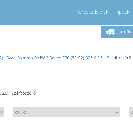
Kereskedőknek
Tippek
étfő-Péntek 9-17
Hívjon!
Hé
+36303967994
Járműv
+36303967994
pressor-express.hu
info@comp
) : Szárítószűrő
›
BMW 3 Series E30 (82-92) 325iX 2.5l : Szárítószűrő
2.5l : Szárítószűrő