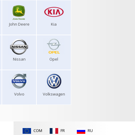
John Deere
Kia
Nissan
Opel
Volvo
Volkswagen
COM
FR
RU