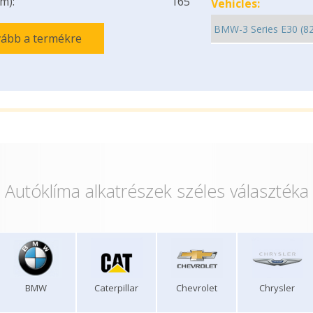
m):
165
Vehicles:
ább a termékre
Autóklíma alkatrészek széles választéka
BMW
Caterpillar
Chevrolet
Chrysler