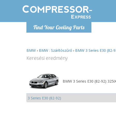
H
Find Your Cooling Parts
info@com
BMW
›
BMW : Szárítószűrő
›
BMW 3 Series E30 (82-92
Keresési eredmény
BMW 3 Series E30 (82-92) 325iX 