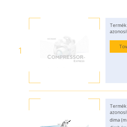
Termék
azonosí
Tov
1
Termék
azonosí
dima (m