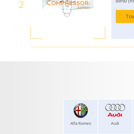
dimb (m
2
Tov
Alfa Romeo
Audi