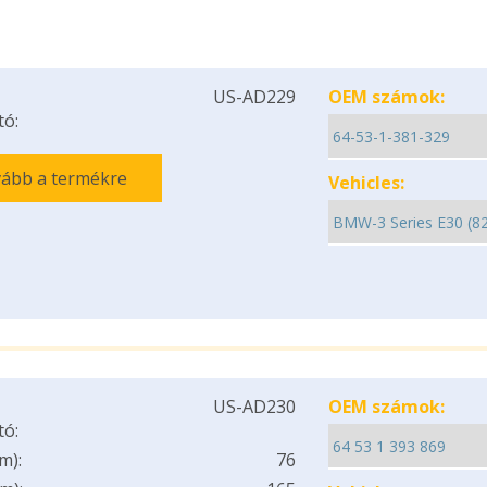
US-AD229
OEM számok:
tó:
ább a termékre
Vehicles:
US-AD230
OEM számok:
tó:
m):
76