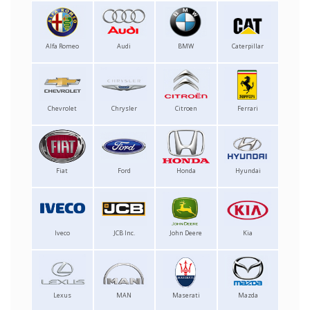
Alfa Romeo
Audi
BMW
Caterpillar
Chevrolet
Chrysler
Citroen
Ferrari
Fiat
Ford
Honda
Hyundai
Iveco
JCB Inc.
John Deere
Kia
Lexus
MAN
Maserati
Mazda