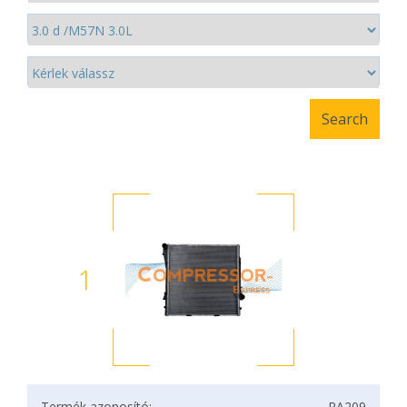
1
Termék azonosító:
RA209