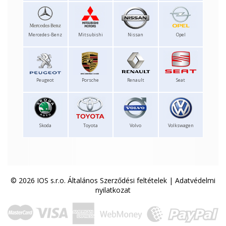
Mercedes-Benz
Mitsubishi
Nissan
Opel
Peugeot
Porsche
Renault
Seat
Skoda
Toyota
Volvo
Volkswagen
© 2026 IOS s.r.o.
Általános Szerződési feltételek
|
Adatvédelmi
nyilatkozat