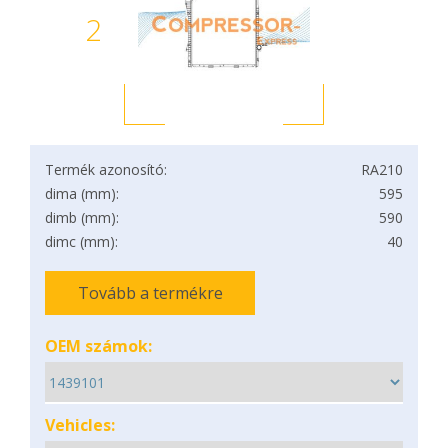
2
Termék azonosító:
RA210
dima (mm):
595
dimb (mm):
590
dimc (mm):
40
Tovább a termékre
OEM számok:
Vehicles: