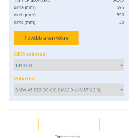
dima (mm):
595
dimb (mm):
590
dimc (mm):
30
Tovább a termékre
OEM számok:
Vehicles: