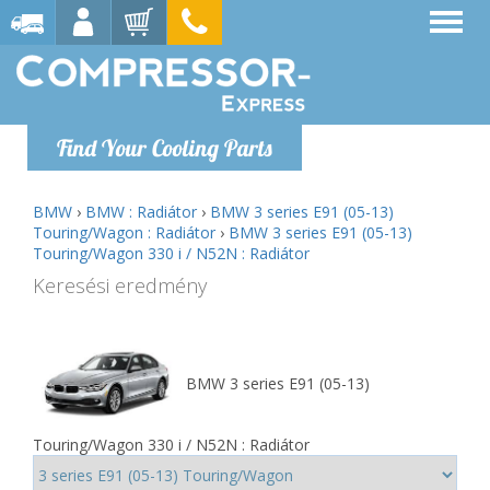
Find Your Cooling Parts
BMW
›
BMW : Radiátor
›
BMW 3 series E91 (05-13)
Touring/Wagon : Radiátor
›
BMW 3 series E91 (05-13)
Touring/Wagon 330 i / N52N : Radiátor
Keresési eredmény
BMW 3 series E91 (05-13)
Touring/Wagon 330 i / N52N : Radiátor