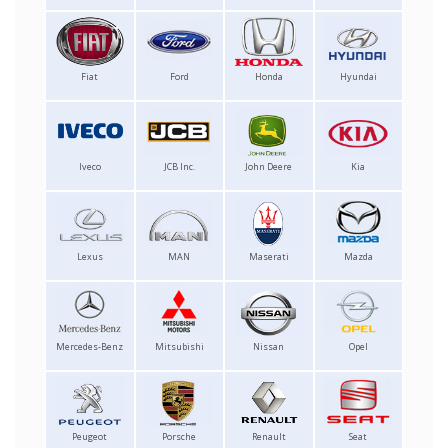
Fiat
Ford
Honda
Hyundai
Iveco
JCB Inc.
John Deere
Kia
Lexus
MAN
Maserati
Mazda
Mercedes-Benz
Mitsubishi
Nissan
Opel
Peugeot
Porsche
Renault
Seat