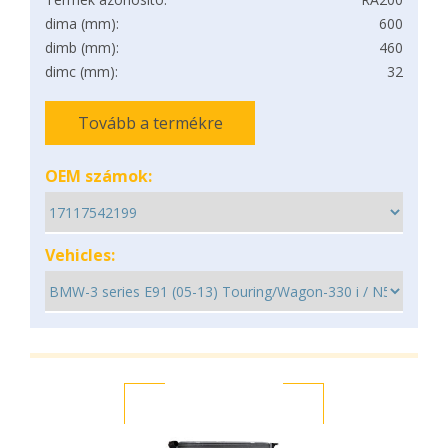
dima (mm):
600
dimb (mm):
460
dimc (mm):
32
Tovább a termékre
OEM számok:
Vehicles: