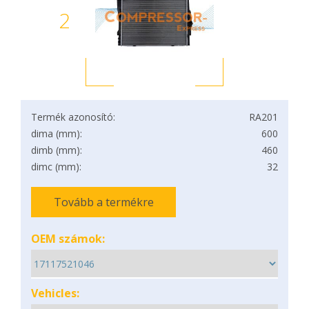
2
Termék azonosító:
RA201
dima (mm):
600
dimb (mm):
460
dimc (mm):
32
Tovább a termékre
OEM számok:
Vehicles: