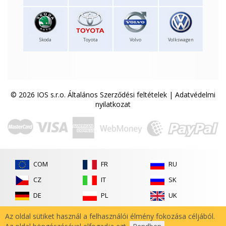
Skoda
Toyota
Volvo
Volkswagen
© 2026 IOS s.r.o.
Általános Szerződési feltételek
|
Adatvédelmi
nyilatkozat
COM
FR
RU
CZ
IT
SK
DE
PL
UK
ES
RO
Az oldal sütiket használ a felhasználói élmény fokozása céljából.