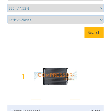
1
Termék azonosító:
RA200