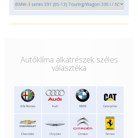
Autóklíma alkatrészek széles
választéka
Alfa Romeo
Audi
BMW
Caterpillar
Chevrolet
Chrysler
Citroen
Ferrari