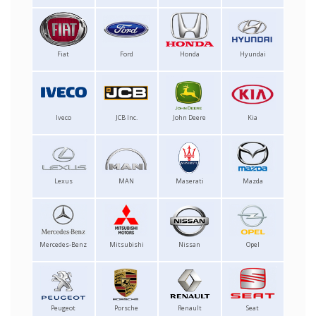
Fiat
Ford
Honda
Hyundai
Iveco
JCB Inc.
John Deere
Kia
Lexus
MAN
Maserati
Mazda
Mercedes-Benz
Mitsubishi
Nissan
Opel
Peugeot
Porsche
Renault
Seat