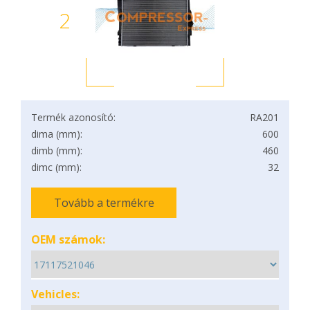
2
Termék azonosító:
RA201
dima (mm):
600
dimb (mm):
460
dimc (mm):
32
Tovább a termékre
OEM számok:
Vehicles: