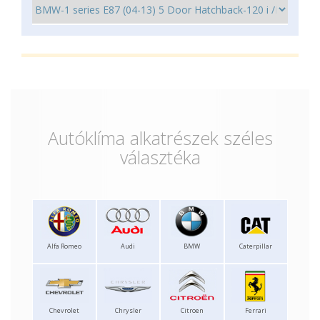
Autóklíma alkatrészek széles
választéka
Alfa Romeo
Audi
BMW
Caterpillar
Chevrolet
Chrysler
Citroen
Ferrari