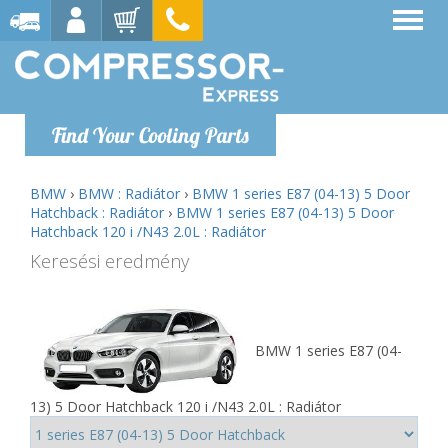
Find Your Cooling Parts
BMW
›
BMW : Radiátor
›
BMW 1 series E87 (04-13) 5 Door
Hatchback : Radiátor
›
BMW 1 series E87 (04-13) 5 Door
Hatchback 120 i /N43 2.0L : Radiátor
Keresési eredmény
BMW 1 series E87 (04-
13) 5 Door Hatchback 120 i /N43 2.0L : Radiátor