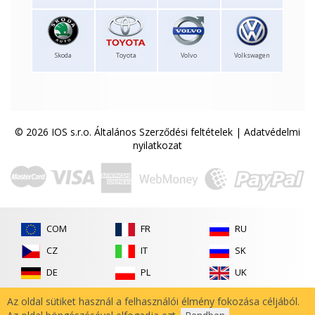
Skoda
Toyota
Volvo
Volkswagen
© 2026 IOS s.r.o.
Általános Szerződési feltételek
|
Adatvédelmi
nyilatkozat
COM
FR
RU
CZ
IT
SK
DE
PL
UK
ES
RO
Az oldal sütiket használ a felhasználói élmény fokozása céljából.