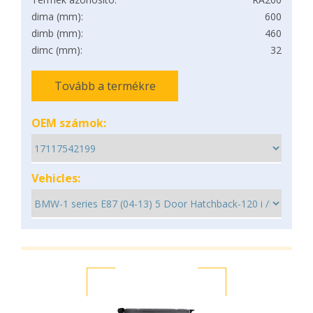
dima (mm):
600
dimb (mm):
460
dimc (mm):
32
Tovább a termékre
OEM számok:
Vehicles: