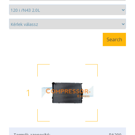
1
Termék azonosító:
RA200