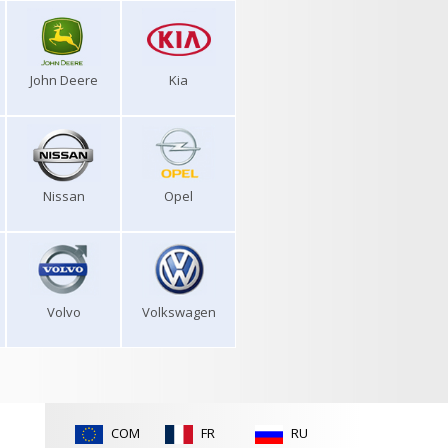
John Deere
Kia
Nissan
Opel
Volvo
Volkswagen
COM
FR
RU