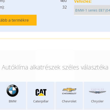
m):
460
Vehicles:
m):
32
ább a termékre
Autóklíma alkatrészek széles választéka
BMW
Caterpillar
Chevrolet
Chrysler