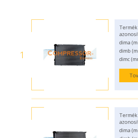
Termék
azonosí
dima (m
dimb (m
1
dimc (m
Tov
Termék
azonosí
dima (m