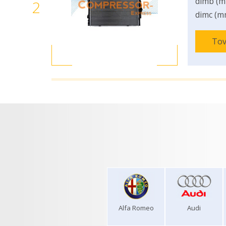
dimb (m
2
dimc (m
Tov
Alfa Romeo
Audi