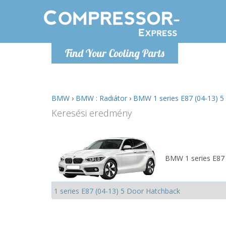
H
Find Your Cooling Parts
info@com
BMW
›
BMW : Radiátor
›
BMW 1 series E87 (04-13) 5
Keresési eredmény
BMW 1 series E87 (