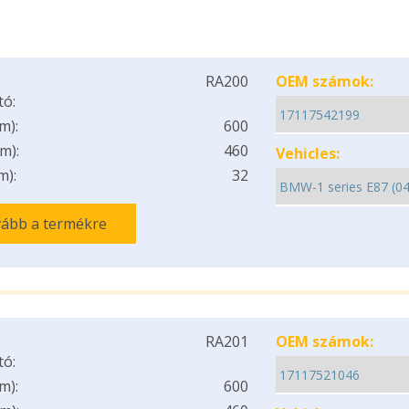
RA200
OEM számok:
tó:
m):
600
m):
460
Vehicles:
m):
32
ább a termékre
RA201
OEM számok:
tó:
m):
600