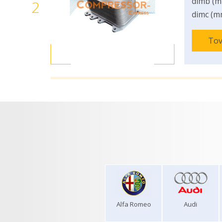
dimb (m
2
dimc (m
Tov
Alfa Romeo
Audi