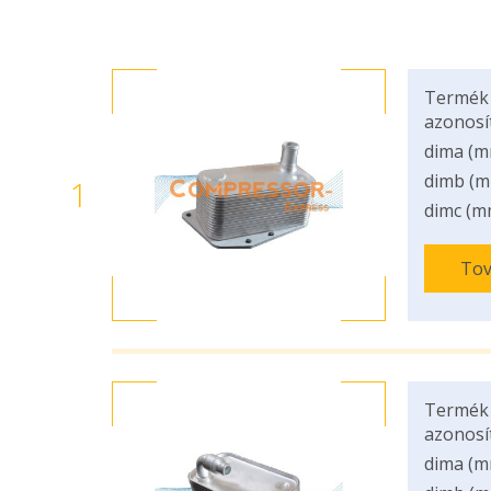
Termék
azonosí
dima (m
dimb (m
1
dimc (m
Tov
Termék
azonosí
dima (m