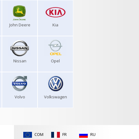
John Deere
Kia
Nissan
Opel
Volvo
Volkswagen
COM
FR
RU