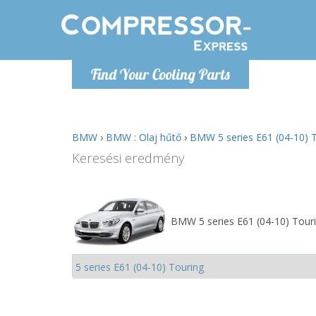
H
Find Your Cooling Parts
info@com
BMW
›
BMW : Olaj hűtő
›
BMW 5 series E61 (04-10) T
Keresési eredmény
BMW 5 series E61 (04-10) Touri