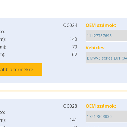
OC024
OEM számok:
tó:
m):
140
m):
70
Vehicles:
m):
62
ább a termékre
OC028
OEM számok:
tó:
m):
141