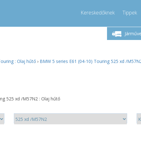
Kereskedőknek
Tippek
étfő-Péntek 9-17
Hívjon!
Hé
+36303967994
Járműv
+36303967994
pressor-express.hu
info@comp
ouring : Olaj hűtő
›
BMW 5 series E61 (04-10) Touring 525 xd /M57N2 
ng 525 xd /M57N2 : Olaj hűtő