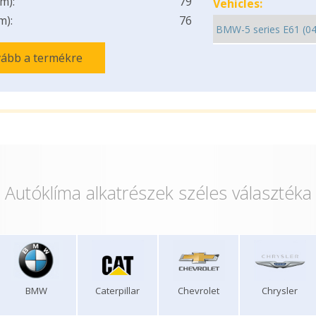
m):
79
Vehicles:
m):
76
ább a termékre
Autóklíma alkatrészek széles választéka
BMW
Caterpillar
Chevrolet
Chrysler