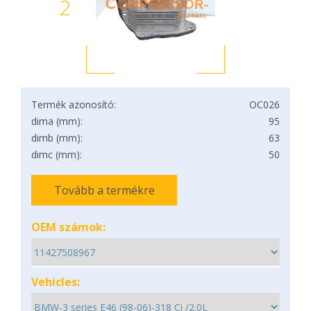
2
Termék azonosító:
OC026
dima (mm):
95
dimb (mm):
63
dimc (mm):
50
Tovább a termékre
OEM számok:
Vehicles: