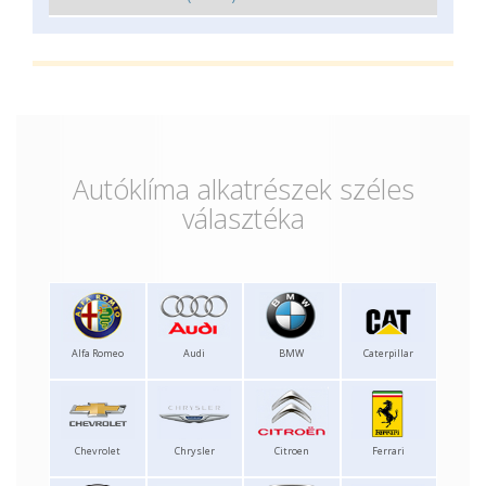
Autóklíma alkatrészek széles
választéka
Alfa Romeo
Audi
BMW
Caterpillar
Chevrolet
Chrysler
Citroen
Ferrari