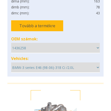
dima (mm):
163
dimb (mm):
78
dimc (mm):
43
Tovább a termékre
OEM számok:
Vehicles: