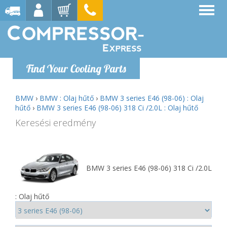
Find Your Cooling Parts
BMW
›
BMW : Olaj hűtő
›
BMW 3 series E46 (98-06) : Olaj
hűtő
›
BMW 3 series E46 (98-06) 318 Ci /2.0L : Olaj hűtő
Keresési eredmény
BMW 3 series E46 (98-06) 318 Ci /2.0L
: Olaj hűtő