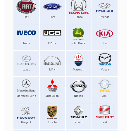
Fiat
Ford
Honda
Hyundai
Iveco
JCB Inc.
John Deere
Kia
Lexus
MAN
Maserati
Mazda
Mercedes-Benz
Mitsubishi
Nissan
Opel
Peugeot
Porsche
Renault
Seat