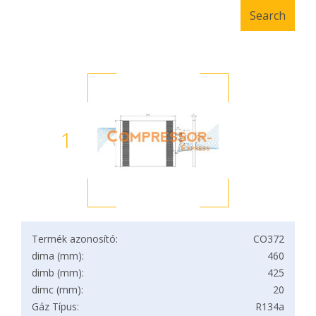
1
Termék azonosító:
CO372
dima (mm):
460
dimb (mm):
425
dimc (mm):
20
Gáz Típus:
R134a