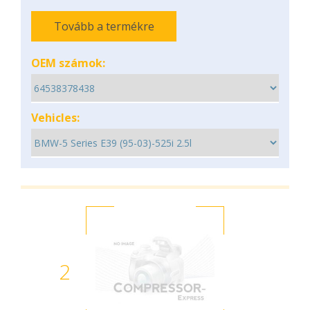
Tovább a termékre
OEM számok:
Vehicles:
2