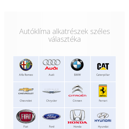
Autóklíma alkatrészek széles
választéka
Alfa Romeo
Audi
BMW
Caterpillar
Chevrolet
Chrysler
Citroen
Ferrari
Fiat
Ford
Honda
Hyundai