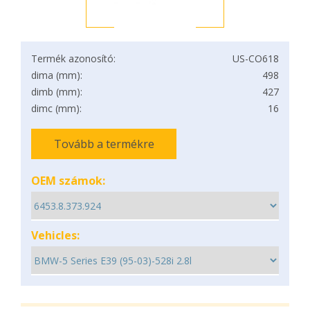
Termék azonosító:
US-CO618
dima (mm):
498
dimb (mm):
427
dimc (mm):
16
Tovább a termékre
OEM számok:
Vehicles: