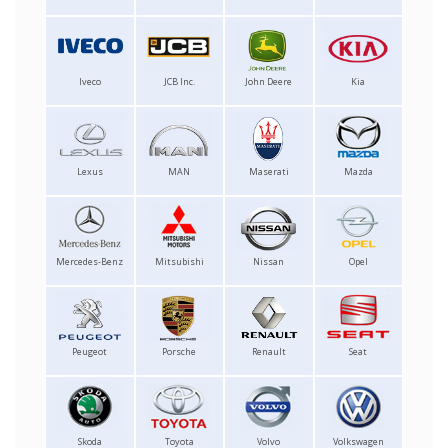
Iveco
JCB Inc.
John Deere
Kia
Lexus
MAN
Maserati
Mazda
Mercedes-Benz
Mitsubishi
Nissan
Opel
Peugeot
Porsche
Renault
Seat
Skoda
Toyota
Volvo
Volkswagen