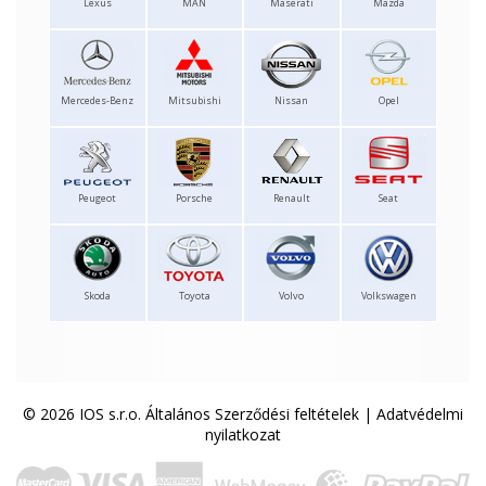
Lexus
MAN
Maserati
Mazda
Mercedes-Benz
Mitsubishi
Nissan
Opel
Peugeot
Porsche
Renault
Seat
Skoda
Toyota
Volvo
Volkswagen
© 2026 IOS s.r.o.
Általános Szerződési feltételek
|
Adatvédelmi
nyilatkozat