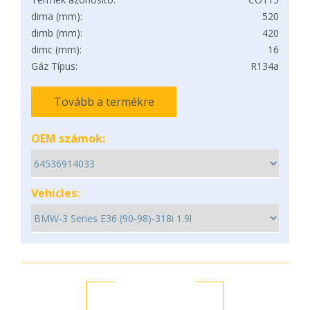
dima (mm):
520
dimb (mm):
420
dimc (mm):
16
Gáz Típus:
R134a
Tovább a termékre
OEM számok:
Vehicles: