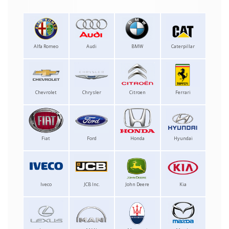
Alfa Romeo
Audi
BMW
Caterpillar
Chevrolet
Chrysler
Citroen
Ferrari
Fiat
Ford
Honda
Hyundai
Iveco
JCB Inc.
John Deere
Kia