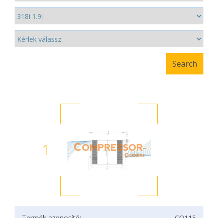
1
Termék azonosító:
CO115