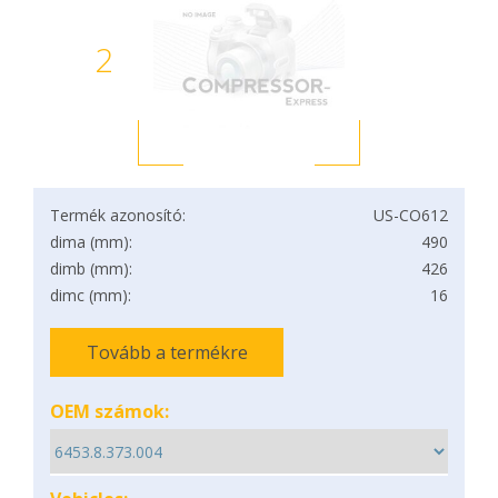
2
Termék azonosító:
US-CO612
dima (mm):
490
dimb (mm):
426
dimc (mm):
16
Tovább a termékre
OEM számok: