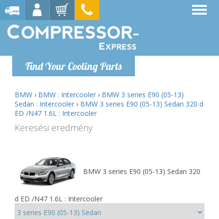
Find Your Cooling Parts
BMW
›
BMW : Intercooler
›
BMW 3 series E90 (05-13)
Sedan : Intercooler
›
BMW 3 series E90 (05-13) Sedan 320 d
ED /N47 1.6L : Intercooler
Keresési eredmény
BMW 3 series E90 (05-13) Sedan 320
d ED /N47 1.6L : Intercooler