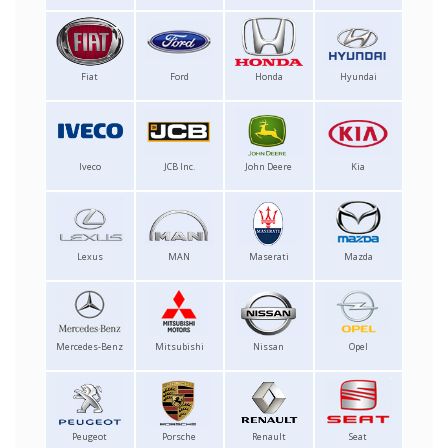
Fiat
Ford
Honda
Hyundai
Iveco
JCB Inc.
John Deere
Kia
Lexus
MAN
Maserati
Mazda
Mercedes-Benz
Mitsubishi
Nissan
Opel
Peugeot
Porsche
Renault
Seat