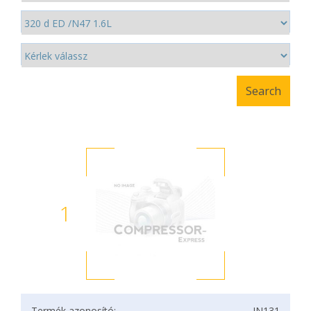
1
Termék azonosító:
IN131