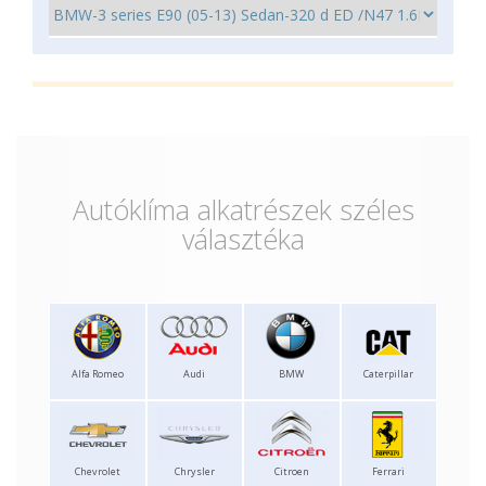
Autóklíma alkatrészek széles
választéka
Alfa Romeo
Audi
BMW
Caterpillar
Chevrolet
Chrysler
Citroen
Ferrari