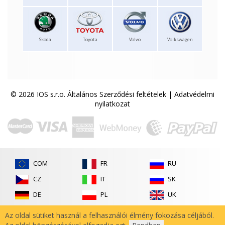
Skoda
Toyota
Volvo
Volkswagen
© 2026 IOS s.r.o.
Általános Szerződési feltételek
|
Adatvédelmi
nyilatkozat
COM
FR
RU
CZ
IT
SK
DE
PL
UK
ES
RO
Az oldal sütiket használ a felhasználói élmény fokozása céljából.