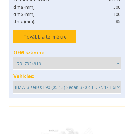
dima (mm):
508
dimb (mm):
100
dimc (mm):
85
Tovább a termékre
OEM számok:
Vehicles: