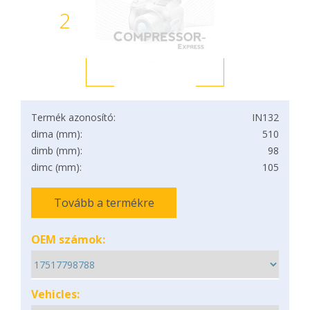
2
Termék azonosító:
IN132
dima (mm):
510
dimb (mm):
98
dimc (mm):
105
Tovább a termékre
OEM számok:
Vehicles: