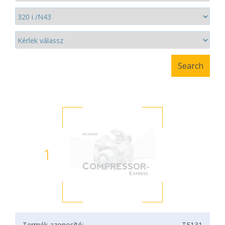
1
Termék azonosító:
TF131