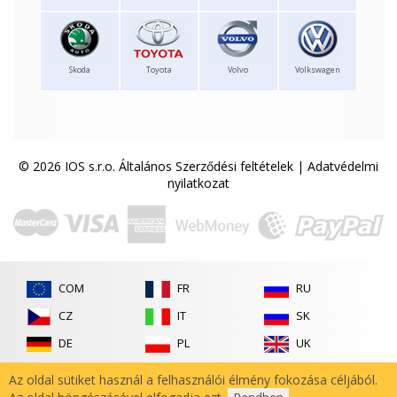
Skoda
Toyota
Volvo
Volkswagen
© 2026 IOS s.r.o.
Általános Szerződési feltételek
|
Adatvédelmi
nyilatkozat
COM
FR
RU
CZ
IT
SK
DE
PL
UK
ES
RO
Az oldal sütiket használ a felhasználói élmény fokozása céljából.