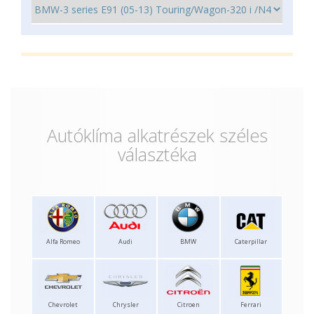
Autóklíma alkatrészek széles
választéka
Alfa Romeo
Audi
BMW
Caterpillar
Chevrolet
Chrysler
Citroen
Ferrari