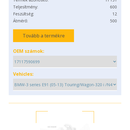
Teljesítmény:
600
Feszültség:
12
Átmérő:
500
Tovább a termékre
OEM számok:
Vehicles: