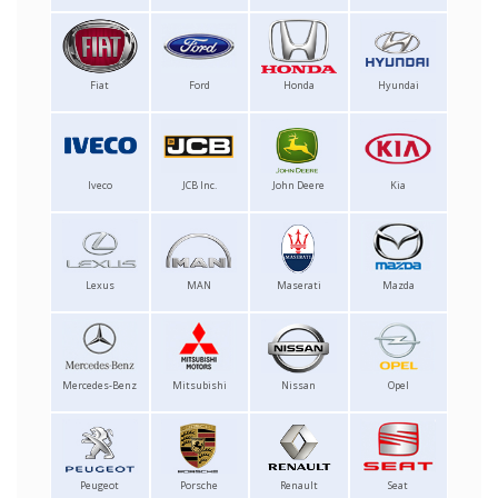
Fiat
Ford
Honda
Hyundai
Iveco
JCB Inc.
John Deere
Kia
Lexus
MAN
Maserati
Mazda
Mercedes-Benz
Mitsubishi
Nissan
Opel
Peugeot
Porsche
Renault
Seat