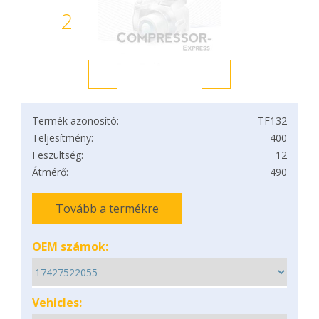
2
Termék azonosító:
TF132
Teljesítmény:
400
Feszültség:
12
Átmérő:
490
Tovább a termékre
OEM számok:
Vehicles: