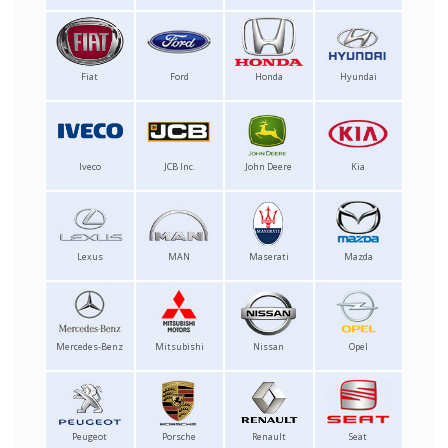
Fiat
Ford
Honda
Hyundai
Iveco
JCB Inc.
John Deere
Kia
Lexus
MAN
Maserati
Mazda
Mercedes-Benz
Mitsubishi
Nissan
Opel
Peugeot
Porsche
Renault
Seat