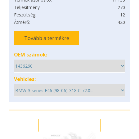
Teljesítmény:
270
Feszültség:
12
Átmérő:
420
Tovább a termékre
OEM számok:
Vehicles: