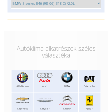
Autóklíma alkatrészek széles
választéka
Alfa Romeo
Audi
BMW
Caterpillar
Chevrolet
Chrysler
Citroen
Ferrari