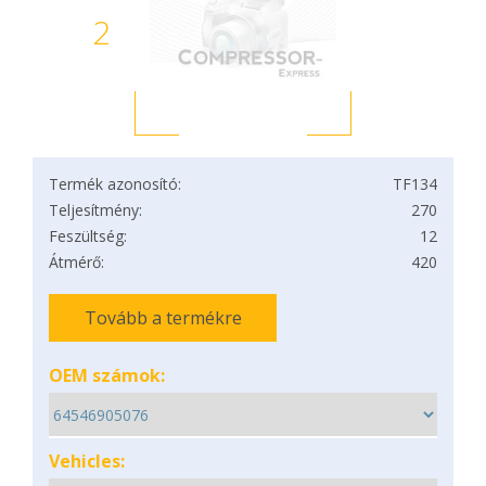
2
Termék azonosító:
TF134
Teljesítmény:
270
Feszültség:
12
Átmérő:
420
Tovább a termékre
OEM számok:
Vehicles: