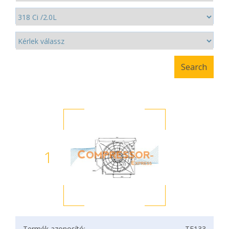
1
Termék azonosító:
TF133