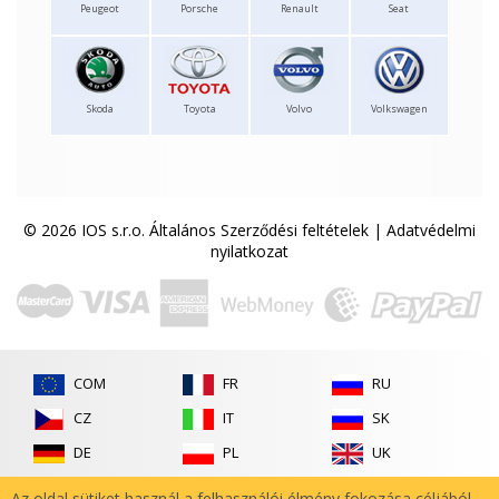
Peugeot
Porsche
Renault
Seat
Skoda
Toyota
Volvo
Volkswagen
© 2026 IOS s.r.o.
Általános Szerződési feltételek
|
Adatvédelmi
nyilatkozat
COM
FR
RU
CZ
IT
SK
DE
PL
UK
ES
RO
Az oldal sütiket használ a felhasználói élmény fokozása céljából.