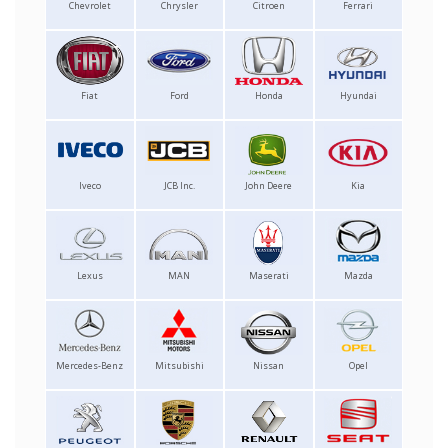
Chevrolet
Chrysler
Citroen
Ferrari
Fiat
Ford
Honda
Hyundai
Iveco
JCB Inc.
John Deere
Kia
Lexus
MAN
Maserati
Mazda
Mercedes-Benz
Mitsubishi
Nissan
Opel