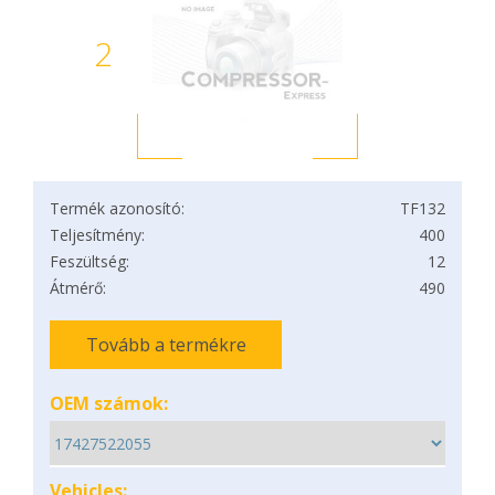
2
Termék azonosító:
TF132
Teljesítmény:
400
Feszültség:
12
Átmérő:
490
Tovább a termékre
OEM számok:
Vehicles: