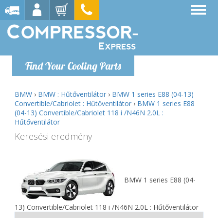
Find Your Cooling Parts
BMW
›
BMW : Hűtőventilátor
›
BMW 1 series E88 (04-13)
Convertible/Cabriolet : Hűtőventilátor
›
BMW 1 series E88
(04-13) Convertible/Cabriolet 118 i /N46N 2.0L :
Hűtőventilátor
Keresési eredmény
BMW 1 series E88 (04-
13) Convertible/Cabriolet 118 i /N46N 2.0L : Hűtőventilátor