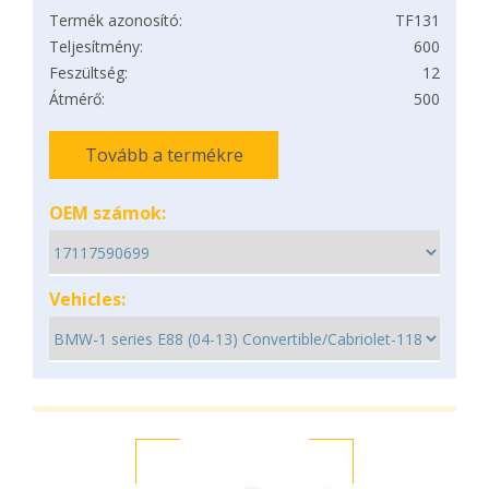
Termék azonosító:
TF131
Teljesítmény:
600
Feszültség:
12
Átmérő:
500
Tovább a termékre
OEM számok:
Vehicles: