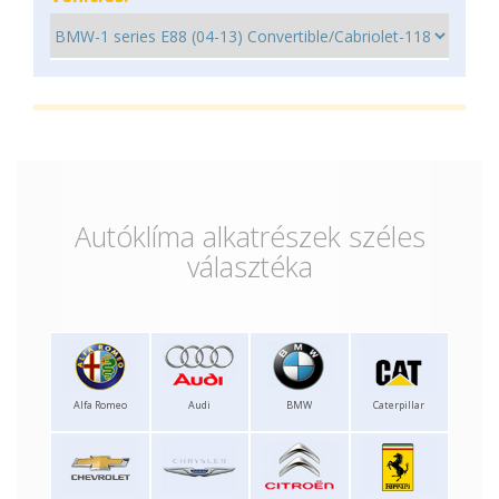
Autóklíma alkatrészek széles
választéka
Alfa Romeo
Audi
BMW
Caterpillar