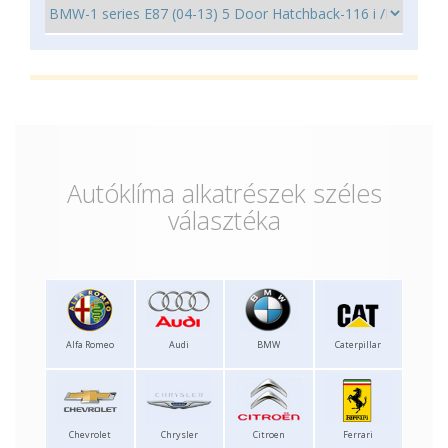
Autóklíma alkatrészek széles
választéka
Alfa Romeo
Audi
BMW
Caterpillar
Chevrolet
Chrysler
Citroen
Ferrari