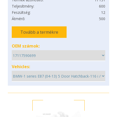
Teljesítmény:
600
Feszültség:
12
Átmérő:
500
Tovább a termékre
OEM számok:
Vehicles: