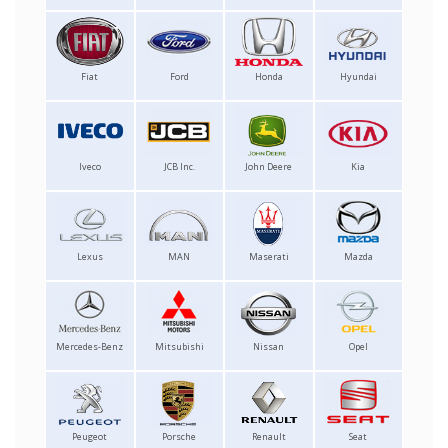
Fiat
Ford
Honda
Hyundai
Iveco
JCB Inc.
John Deere
Kia
Lexus
MAN
Maserati
Mazda
Mercedes-Benz
Mitsubishi
Nissan
Opel
Peugeot
Porsche
Renault
Seat