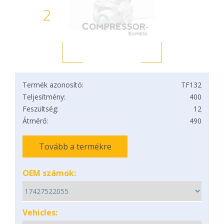
2
Termék azonosító:
TF132
Teljesítmény:
400
Feszültség:
12
Átmérő:
490
Tovább a termékre
OEM számok:
Vehicles: