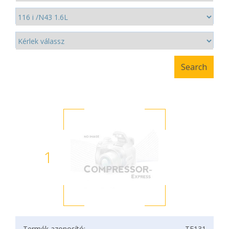
1
Termék azonosító:
TF131