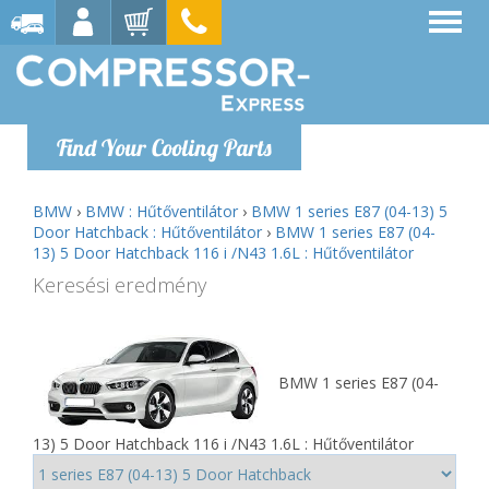
Find Your Cooling Parts
BMW
›
BMW : Hűtőventilátor
›
BMW 1 series E87 (04-13) 5
Door Hatchback : Hűtőventilátor
›
BMW 1 series E87 (04-
13) 5 Door Hatchback 116 i /N43 1.6L : Hűtőventilátor
Keresési eredmény
BMW 1 series E87 (04-
13) 5 Door Hatchback 116 i /N43 1.6L : Hűtőventilátor