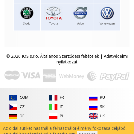
Skoda
Toyota
Volvo
Volkswagen
© 2026 IOS s.r.o.
Általános Szerződési feltételek
|
Adatvédelmi
nyilatkozat
COM
FR
RU
CZ
IT
SK
DE
PL
UK
ES
RO
Az oldal sütiket használ a felhasználói élmény fokozása céljából.