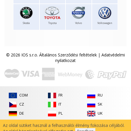
Skoda
Toyota
Volvo
Volkswagen
© 2026 IOS s.r.o.
Általános Szerződési feltételek
|
Adatvédelmi
nyilatkozat
COM
FR
RU
CZ
IT
SK
DE
PL
UK
ES
RO
Az oldal sütiket használ a felhasználói élmény fokozása céljából.