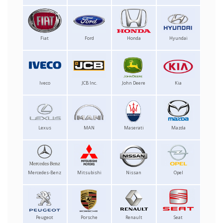
Fiat
Ford
Honda
Hyundai
Iveco
JCB Inc.
John Deere
Kia
Lexus
MAN
Maserati
Mazda
Mercedes-Benz
Mitsubishi
Nissan
Opel
Peugeot
Porsche
Renault
Seat