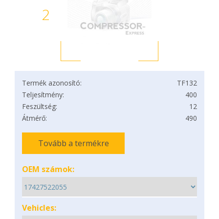
2
Termék azonosító:
TF132
Teljesítmény:
400
Feszültség:
12
Átmérő:
490
Tovább a termékre
OEM számok:
Vehicles: