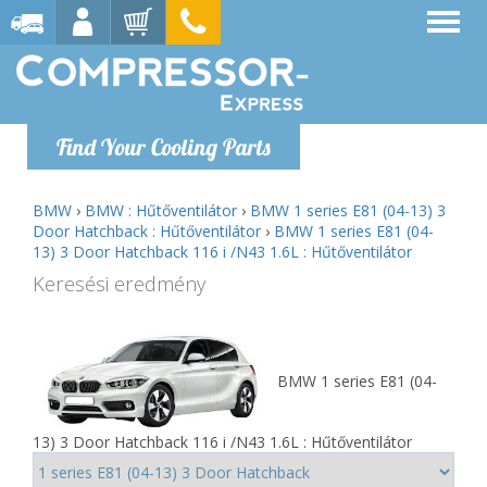
Find Your Cooling Parts
BMW
›
BMW : Hűtőventilátor
›
BMW 1 series E81 (04-13) 3
Door Hatchback : Hűtőventilátor
›
BMW 1 series E81 (04-
13) 3 Door Hatchback 116 i /N43 1.6L : Hűtőventilátor
Keresési eredmény
BMW 1 series E81 (04-
13) 3 Door Hatchback 116 i /N43 1.6L : Hűtőventilátor