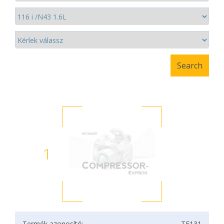
1
Termék azonosító:
TF131