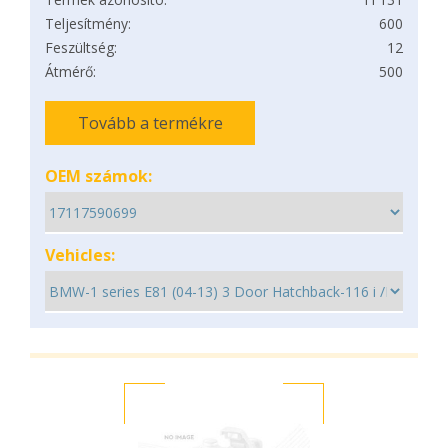
Teljesítmény:
600
Feszültség:
12
Átmérő:
500
Tovább a termékre
OEM számok:
Vehicles: