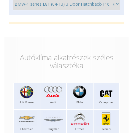
Autóklíma alkatrészek széles
választéka
Alfa Romeo
Audi
BMW
Caterpillar
Chevrolet
Chrysler
Citroen
Ferrari