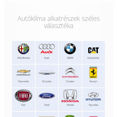
Autóklíma alkatrészek széles
választéka
Alfa Romeo
Audi
BMW
Caterpillar
Chevrolet
Chrysler
Citroen
Ferrari
Fiat
Ford
Honda
Hyundai