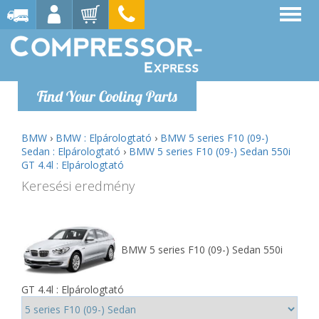
Find Your Cooling Parts
BMW
›
BMW : Elpárologtató
›
BMW 5 series F10 (09-)
Sedan : Elpárologtató
›
BMW 5 series F10 (09-) Sedan 550i
GT 4.4l : Elpárologtató
Keresési eredmény
BMW 5 series F10 (09-) Sedan 550i
GT 4.4l : Elpárologtató