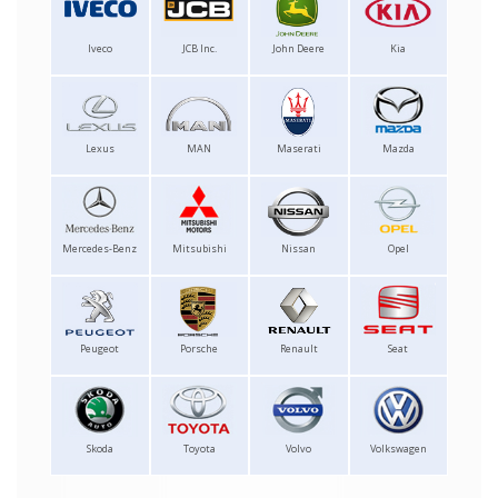
Iveco
JCB Inc.
John Deere
Kia
Lexus
MAN
Maserati
Mazda
Mercedes-Benz
Mitsubishi
Nissan
Opel
Peugeot
Porsche
Renault
Seat
Skoda
Toyota
Volvo
Volkswagen