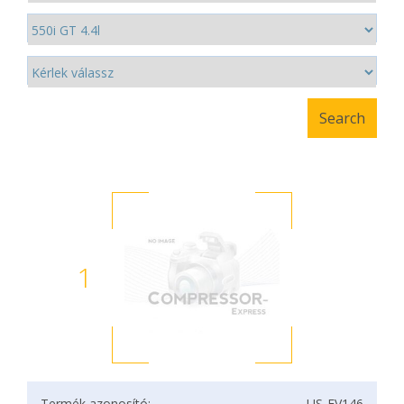
1
Termék azonosító:
US-EV146