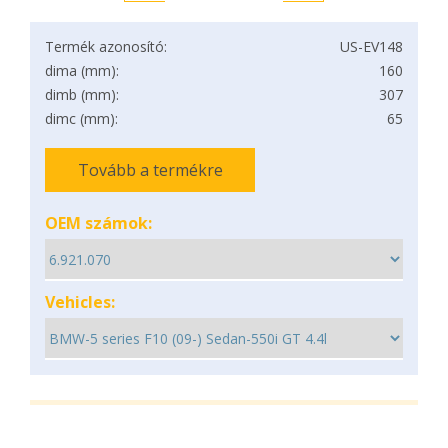
Termék azonosító:
US-EV148
dima (mm):
160
dimb (mm):
307
dimc (mm):
65
Tovább a termékre
OEM számok:
Vehicles: