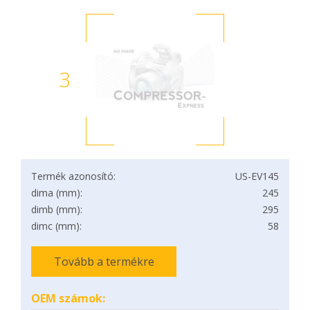
3
Termék azonosító:
US-EV145
dima (mm):
245
dimb (mm):
295
dimc (mm):
58
Tovább a termékre
OEM számok: