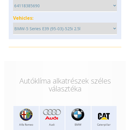
Vehicles:
Autóklíma alkatrészek széles
választéka
Alfa Romeo
Audi
BMW
Caterpillar