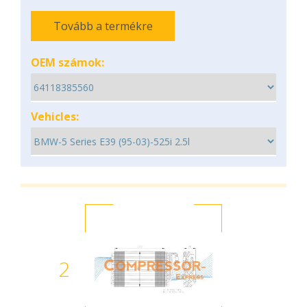
Tovább a termékre
OEM számok:
Vehicles:
2