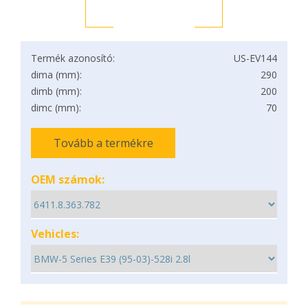
Termék azonosító:
US-EV144
dima (mm):
290
dimb (mm):
200
dimc (mm):
70
Tovább a termékre
OEM számok:
Vehicles: