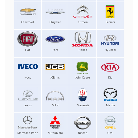
Chevrolet
Chrysler
Citroen
Ferrari
Fiat
Ford
Honda
Hyundai
Iveco
JCB Inc.
John Deere
Kia
Lexus
MAN
Maserati
Mazda
Mercedes-Benz
Mitsubishi
Nissan
Opel