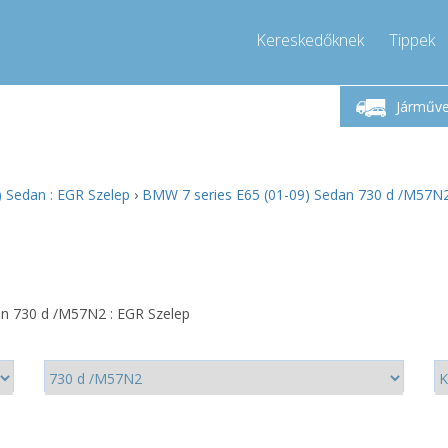
Kereskedőknek
Tippek
étfő-Péntek 9-17
Hívjon!
Hé
+36303967994
Járműv
+36303967994
pressor-express.hu
info@comp
 Sedan : EGR Szelep
›
BMW 7 series E65 (01-09) Sedan 730 d /M57N2
n 730 d /M57N2 : EGR Szelep