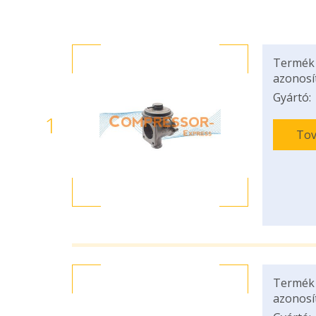
Termék
azonosí
Gyártó:
1
Tov
Termék
azonosí