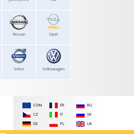
Nissan
Opel
Volvo
Volkswagen
COM
FR
RU
CZ
IT
SK
DE
PL
UK
ES
RO