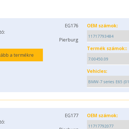
EG176
OEM számok:
tó:
Pierburg
Termék számok::
ább a termékre
Vehicles:
EG177
OEM számok:
tó: