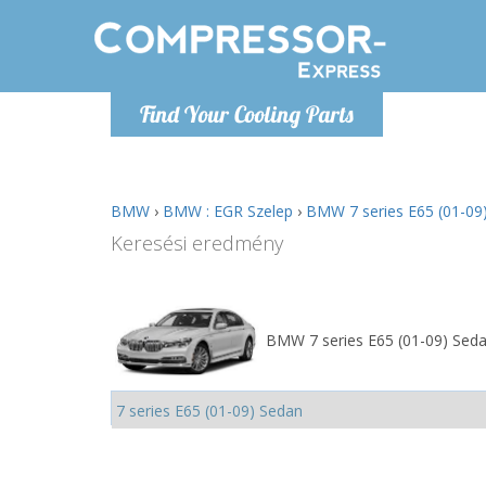
H
Find Your Cooling Parts
info@com
BMW
›
BMW : EGR Szelep
›
BMW 7 series E65 (01-09)
Keresési eredmény
BMW 7 series E65 (01-09) Seda