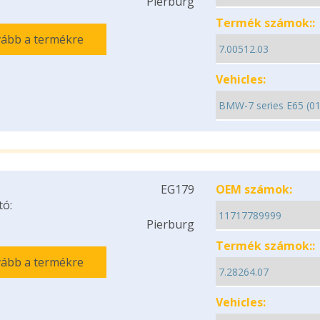
Pierburg
Termék számok::
ább a termékre
Vehicles:
EG179
OEM számok:
tó:
Pierburg
Termék számok::
ább a termékre
Vehicles: