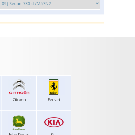
Citroen
Ferrari
John Deere
Kia