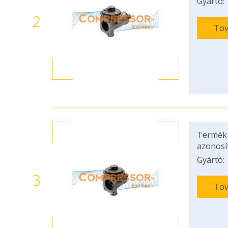
Gyártó:
2
Tov
Termék
azonosí
Gyártó:
3
Tov