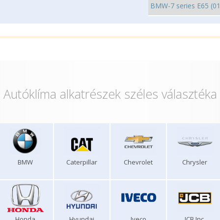
Autóklíma alkatrészek széles választéka
BMW
Caterpillar
Chevrolet
Chrysler
Honda
Hyundai
Iveco
JCB Inc.