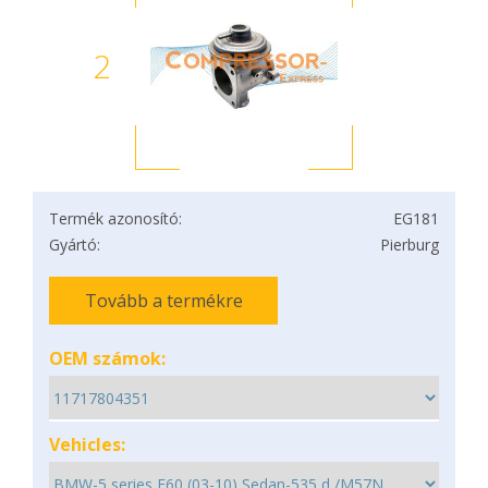
2
Termék azonosító:
EG181
Gyártó:
Pierburg
Tovább a termékre
OEM számok:
Vehicles: