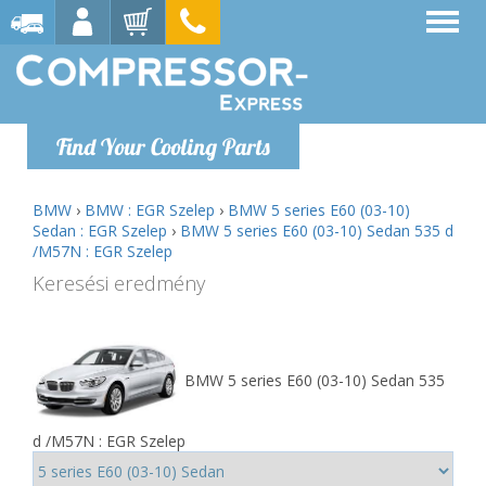
Find Your Cooling Parts
BMW
›
BMW : EGR Szelep
›
BMW 5 series E60 (03-10)
Sedan : EGR Szelep
›
BMW 5 series E60 (03-10) Sedan 535 d
/M57N : EGR Szelep
Keresési eredmény
BMW 5 series E60 (03-10) Sedan 535
d /M57N : EGR Szelep