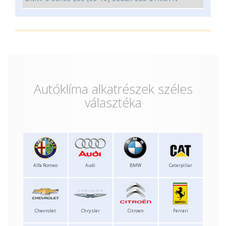
Autóklíma alkatrészek széles
választéka
Alfa Romeo
Audi
BMW
Caterpillar
Chevrolet
Chrysler
Citroen
Ferrari