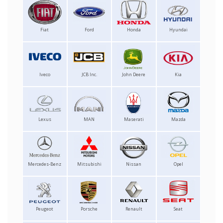
Fiat
Ford
Honda
Hyundai
Iveco
JCB Inc.
John Deere
Kia
Lexus
MAN
Maserati
Mazda
Mercedes-Benz
Mitsubishi
Nissan
Opel
Peugeot
Porsche
Renault
Seat