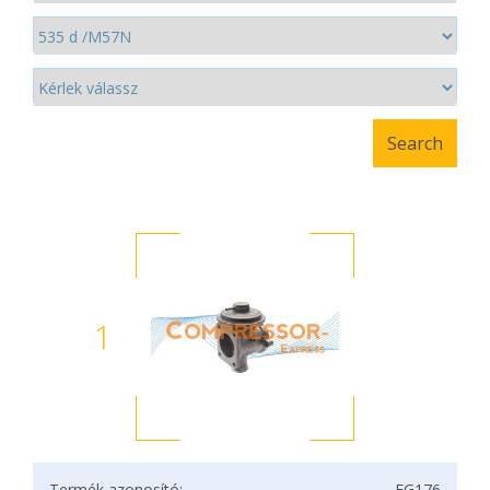
1
Termék azonosító:
EG176