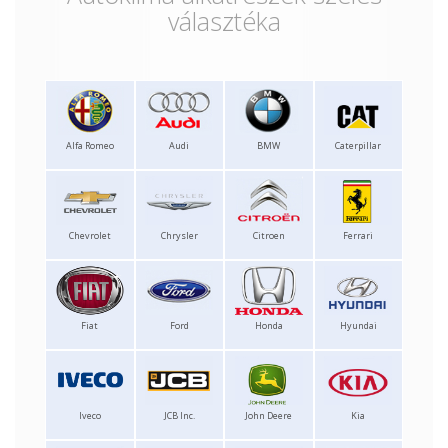
választéka
Alfa Romeo
Audi
BMW
Caterpillar
Chevrolet
Chrysler
Citroen
Ferrari
Fiat
Ford
Honda
Hyundai
Iveco
JCB Inc.
John Deere
Kia