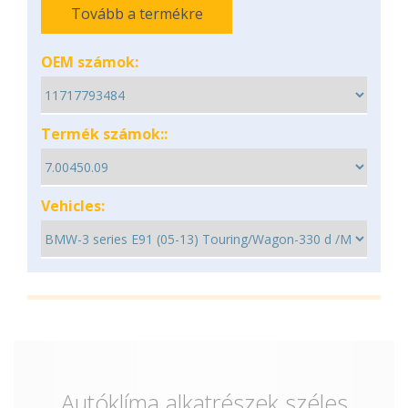
Tovább a termékre
OEM számok:
Termék számok::
Vehicles:
Autóklíma alkatrészek széles