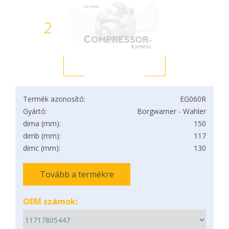
2
Termék azonosító:
EG060R
Gyártó:
Borgwarner - Wahler
dima (mm):
150
dimb (mm):
117
dimc (mm):
130
Tovább a termékre
OEM számok: