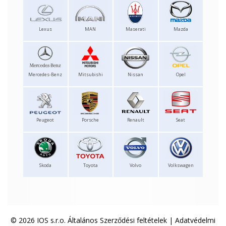
Lexus
MAN
Maserati
Mazda
Mercedes-Benz
Mitsubishi
Nissan
Opel
Peugeot
Porsche
Renault
Seat
Skoda
Toyota
Volvo
Volkswagen
© 2026 IOS s.r.o.
Általános Szerződési feltételek
|
Adatvédelmi