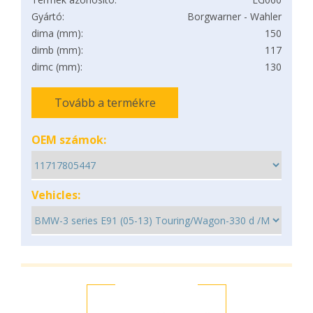
Gyártó:
Borgwarner - Wahler
dima (mm):
150
dimb (mm):
117
dimc (mm):
130
Tovább a termékre
OEM számok:
Vehicles: