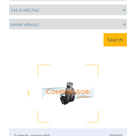
1
Termék azonosító:
EG060