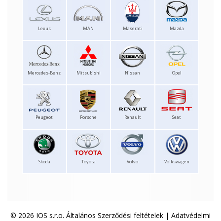
Lexus
MAN
Maserati
Mazda
Mercedes-Benz
Mitsubishi
Nissan
Opel
Peugeot
Porsche
Renault
Seat
Skoda
Toyota
Volvo
Volkswagen
© 2026 IOS s.r.o.
Általános Szerződési feltételek
|
Adatvédelmi