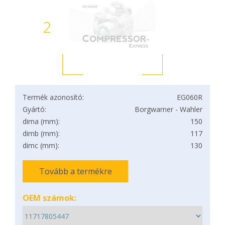
2
Termék azonosító:
EG060R
Gyártó:
Borgwarner - Wahler
dima (mm):
150
dimb (mm):
117
dimc (mm):
130
Tovább a termékre
OEM számok: