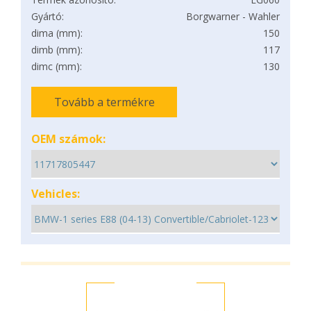
Gyártó:
Borgwarner - Wahler
dima (mm):
150
dimb (mm):
117
dimc (mm):
130
Tovább a termékre
OEM számok:
Vehicles: