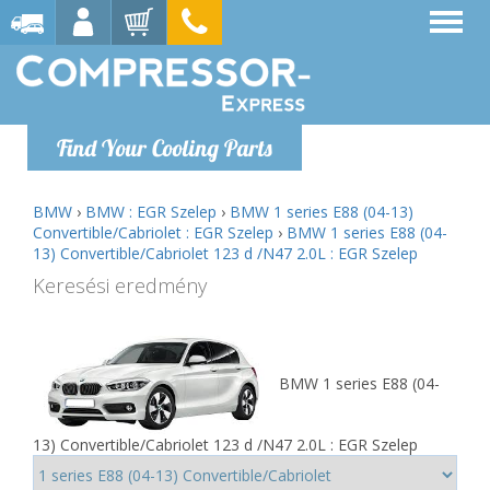
Find Your Cooling Parts
BMW
›
BMW : EGR Szelep
›
BMW 1 series E88 (04-13)
Convertible/Cabriolet : EGR Szelep
›
BMW 1 series E88 (04-
13) Convertible/Cabriolet 123 d /N47 2.0L : EGR Szelep
Keresési eredmény
BMW 1 series E88 (04-
13) Convertible/Cabriolet 123 d /N47 2.0L : EGR Szelep