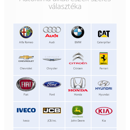
választéka
Alfa Romeo
Audi
BMW
Caterpillar
Chevrolet
Chrysler
Citroen
Ferrari
Fiat
Ford
Honda
Hyundai
Iveco
JCB Inc.
John Deere
Kia