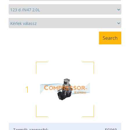
1
Termék azonosító:
EG060