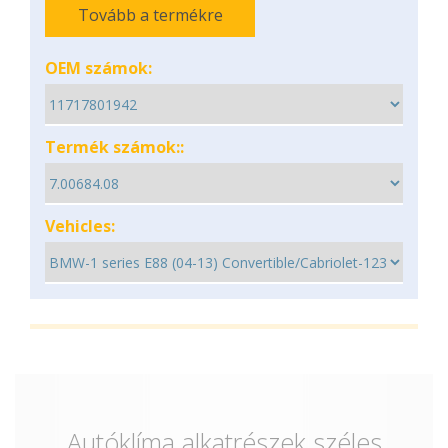
Tovább a termékre
OEM számok:
Termék számok::
Vehicles:
Autóklíma alkatrészek széles