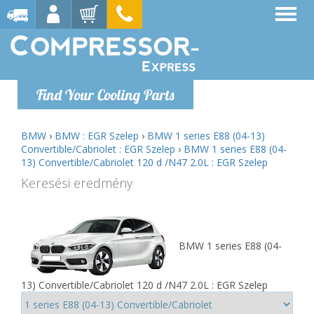
Find Your Cooling Parts
BMW
›
BMW : EGR Szelep
›
BMW 1 series E88 (04-13)
Convertible/Cabriolet : EGR Szelep
›
BMW 1 series E88 (04-
13) Convertible/Cabriolet 120 d /N47 2.0L : EGR Szelep
Keresési eredmény
BMW 1 series E88 (04-
13) Convertible/Cabriolet 120 d /N47 2.0L : EGR Szelep