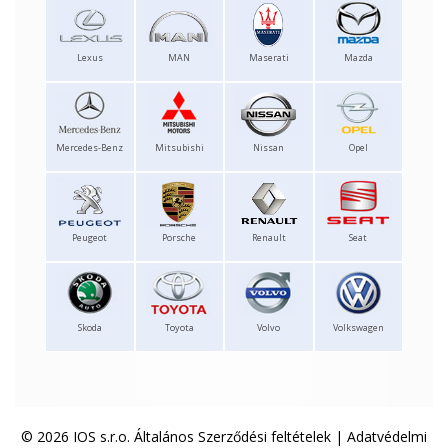
Lexus
MAN
Maserati
Mazda
Mercedes-Benz
Mitsubishi
Nissan
Opel
Peugeot
Porsche
Renault
Seat
Skoda
Toyota
Volvo
Volkswagen
© 2026 IOS s.r.o.
Általános Szerződési feltételek
|
Adatvédelmi