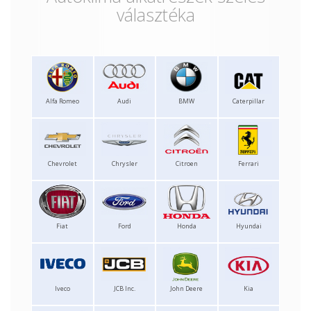
választéka
Alfa Romeo
Audi
BMW
Caterpillar
Chevrolet
Chrysler
Citroen
Ferrari
Fiat
Ford
Honda
Hyundai
Iveco
JCB Inc.
John Deere
Kia