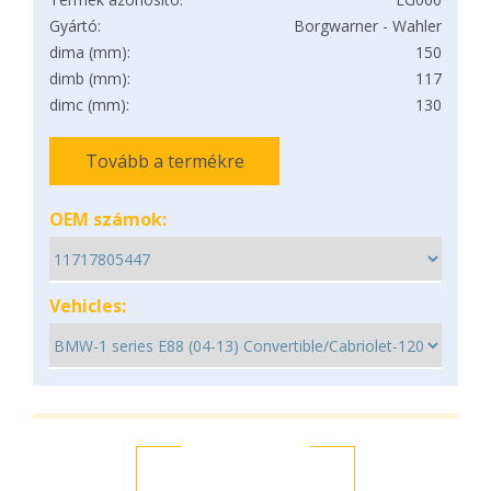
Gyártó:
Borgwarner - Wahler
dima (mm):
150
dimb (mm):
117
dimc (mm):
130
Tovább a termékre
OEM számok:
Vehicles: