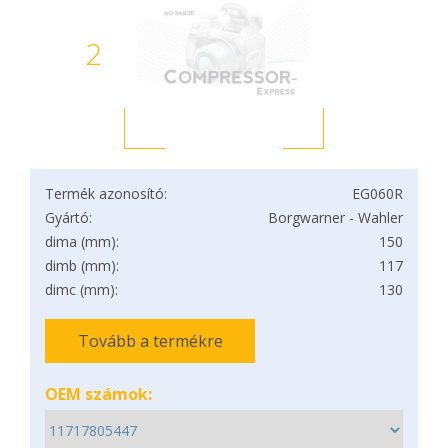
2
Termék azonosító:
EG060R
Gyártó:
Borgwarner - Wahler
dima (mm):
150
dimb (mm):
117
dimc (mm):
130
Tovább a termékre
OEM számok: