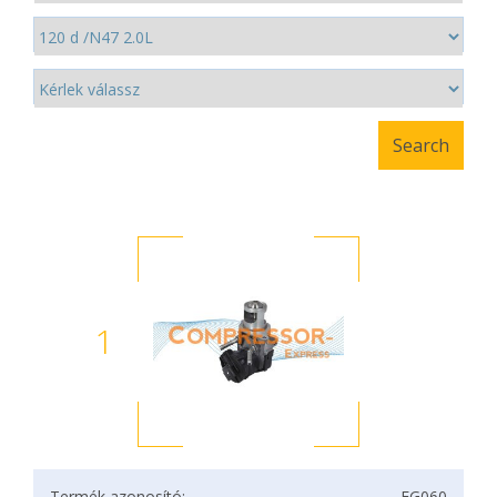
1
Termék azonosító:
EG060