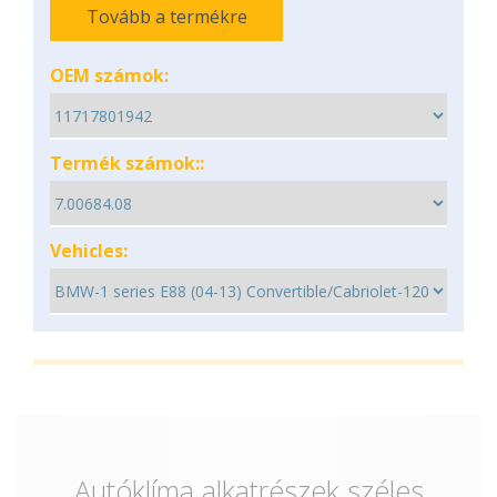
Tovább a termékre
OEM számok:
Termék számok::
Vehicles:
Autóklíma alkatrészek széles