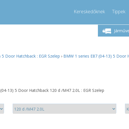
Kereskedőknek
Tippek
étfő-Péntek 9-17
Hívjon!
Hé
+36303967994
Járműv
+36303967994
pressor-express.hu
info@comp
) 5 Door Hatchback : EGR Szelep
›
BMW 1 series E87 (04-13) 5 Door H
(04-13) 5 Door Hatchback 120 d /M47 2.0L : EGR Szelep