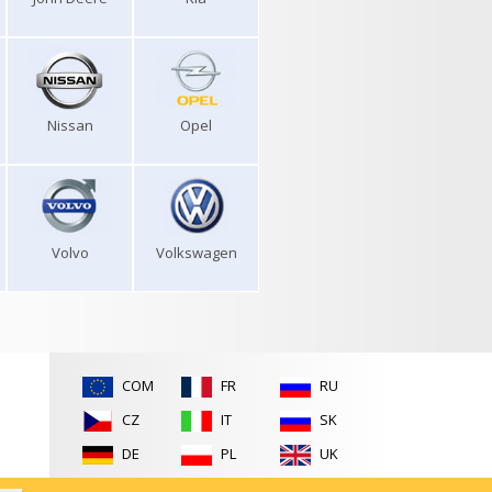
Nissan
Opel
Volvo
Volkswagen
COM
FR
RU
CZ
IT
SK
DE
PL
UK
ES
RO