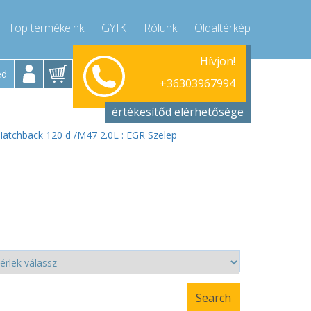
Top termékeink
GYIK
Rólunk
Oldaltérkép
tfő-Péntek 9-17
Hívjon!
Hét
+36303967994
ed
+36303967994
ressor-express.hu
info@compr
értékesítőd elérhetősége
atchback 120 d /M47 2.0L : EGR Szelep