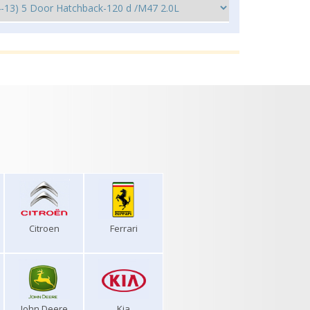
Citroen
Ferrari
John Deere
Kia