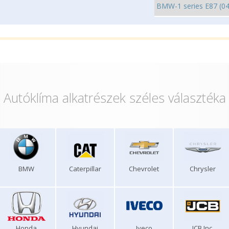
Autóklíma alkatrészek széles választéka
BMW
Caterpillar
Chevrolet
Chrysler
Honda
Hyundai
Iveco
JCB Inc.