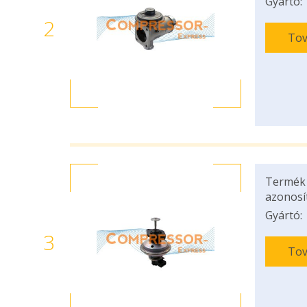
Gyártó:
2
Tov
Termék
azonosí
Gyártó:
3
Tov