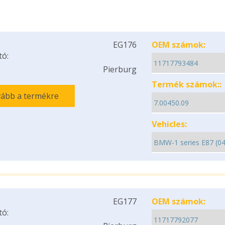
EG176
OEM számok:
tó:
Pierburg
Termék számok::
ább a termékre
Vehicles:
EG177
OEM számok:
tó: