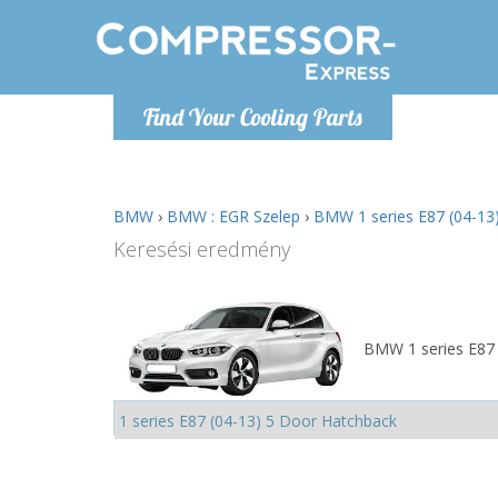
H
Find Your Cooling Parts
info@com
BMW
›
BMW : EGR Szelep
›
BMW 1 series E87 (04-13
Keresési eredmény
BMW 1 series E87 