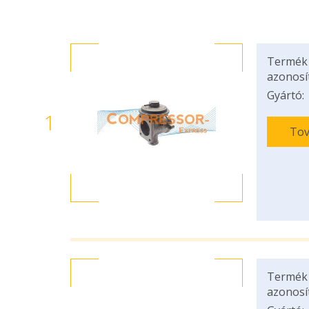
Termék
azonosí
Gyártó:
1
Tov
Termék
azonosí