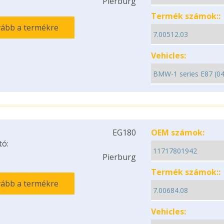
Pierburg
Termék számok::
ább a termékre
Vehicles:
EG180
OEM számok:
tó:
Pierburg
Termék számok::
ább a termékre
Vehicles: