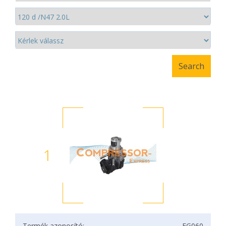
1
Termék azonosító:
EG060