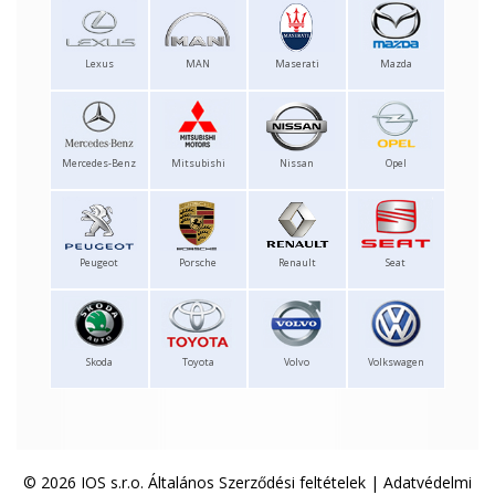
Lexus
MAN
Maserati
Mazda
Mercedes-Benz
Mitsubishi
Nissan
Opel
Peugeot
Porsche
Renault
Seat
Skoda
Toyota
Volvo
Volkswagen
© 2026 IOS s.r.o.
Általános Szerződési feltételek
|
Adatvédelmi