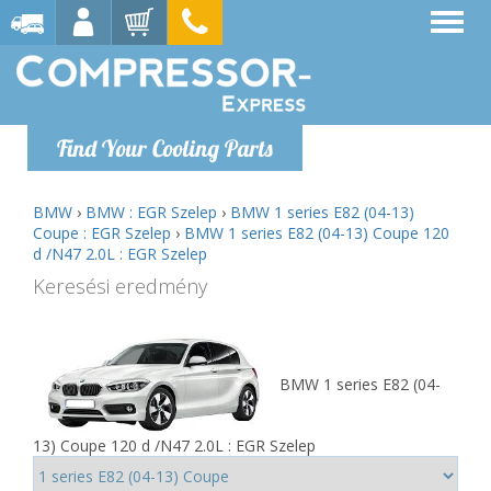
Find Your Cooling Parts
BMW
›
BMW : EGR Szelep
›
BMW 1 series E82 (04-13)
Coupe : EGR Szelep
›
BMW 1 series E82 (04-13) Coupe 120
d /N47 2.0L : EGR Szelep
Keresési eredmény
BMW 1 series E82 (04-
13) Coupe 120 d /N47 2.0L : EGR Szelep