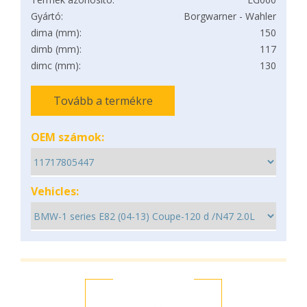
Gyártó:
Borgwarner - Wahler
dima (mm):
150
dimb (mm):
117
dimc (mm):
130
Tovább a termékre
OEM számok:
Vehicles: