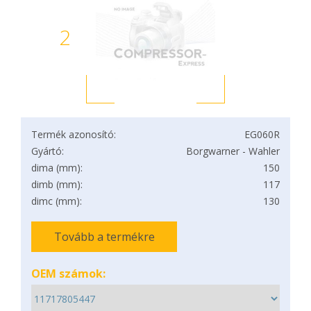
2
Termék azonosító:
EG060R
Gyártó:
Borgwarner - Wahler
dima (mm):
150
dimb (mm):
117
dimc (mm):
130
Tovább a termékre
OEM számok: