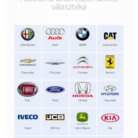
választéka
Alfa Romeo
Audi
BMW
Caterpillar
Chevrolet
Chrysler
Citroen
Ferrari
Fiat
Ford
Honda
Hyundai
Iveco
JCB Inc.
John Deere
Kia