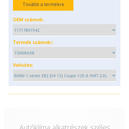
Tovább a termékre
OEM számok:
Termék számok::
Vehicles:
Autóklíma alkatrészek széles