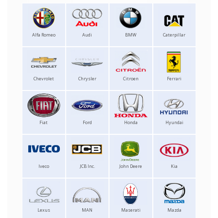
Alfa Romeo
Audi
BMW
Caterpillar
Chevrolet
Chrysler
Citroen
Ferrari
Fiat
Ford
Honda
Hyundai
Iveco
JCB Inc.
John Deere
Kia
Lexus
MAN
Maserati
Mazda