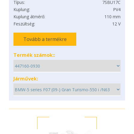
Típus:
7SBU17C
Kuplung:
PV4
Kuplung átmérő:
110 mm
Feszültség:
12 V
Tovább a termékre
Termék számok::
Járművek: