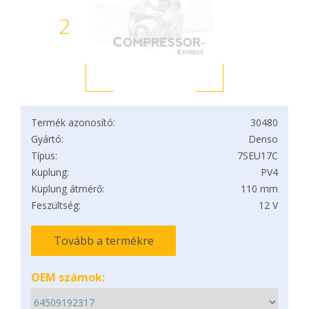
2
Termék azonosító:
30480
Gyártó:
Denso
Típus:
7SEU17C
Kuplung:
PV4
Kuplung átmérő:
110 mm
Feszültség:
12 V
Tovább a termékre
OEM számok: