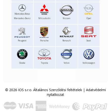
Mercedes-Benz
Mitsubishi
Nissan
Opel
Peugeot
Porsche
Renault
Seat
Skoda
Toyota
Volvo
Volkswagen
© 2026 IOS s.r.o.
Általános Szerződési feltételek
|
Adatvédelmi
nyilatkozat