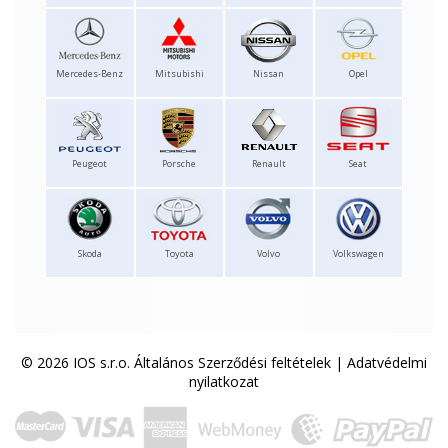
Mercedes-Benz
Mitsubishi
Nissan
Opel
Peugeot
Porsche
Renault
Seat
Skoda
Toyota
Volvo
Volkswagen
© 2026 IOS s.r.o.
Általános Szerződési feltételek
|
Adatvédelmi
nyilatkozat