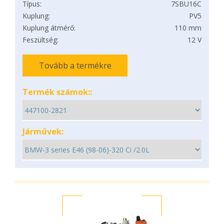
Típus:
7SBU16C
Kuplung:
PV5
Kuplung átmérő:
110 mm
Feszültség:
12 V
Tovább a termékre
Termék számok::
Járművek: