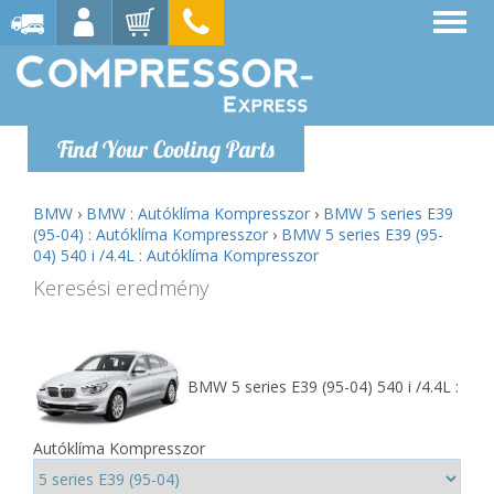
Find Your Cooling Parts
BMW
›
BMW : Autóklíma Kompresszor
›
BMW 5 series E39
(95-04) : Autóklíma Kompresszor
›
BMW 5 series E39 (95-
04) 540 i /4.4L : Autóklíma Kompresszor
Keresési eredmény
BMW 5 series E39 (95-04) 540 i /4.4L :
Autóklíma Kompresszor