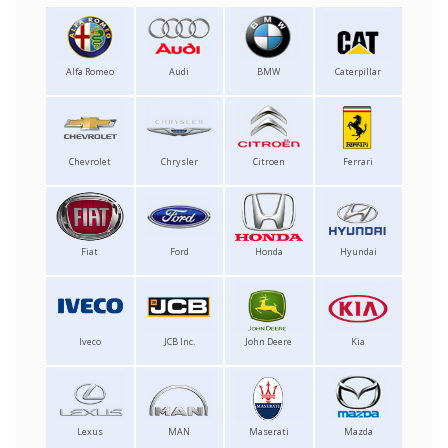
Alfa Romeo
Audi
BMW
Caterpillar
Chevrolet
Chrysler
Citroen
Ferrari
Fiat
Ford
Honda
Hyundai
Iveco
JCB Inc.
John Deere
Kia
Lexus
MAN
Maserati
Mazda