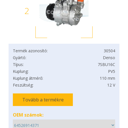
2
Termék azonosító:
30504
Gyártó:
Denso
Típus:
7SBU16C
Kuplung:
PV5
Kuplung átmérő:
110 mm
Feszültség:
12 V
Tovább a termékre
OEM számok: