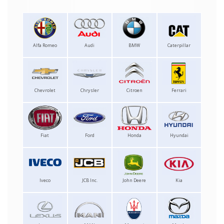
Alfa Romeo
Audi
BMW
Caterpillar
Chevrolet
Chrysler
Citroen
Ferrari
Fiat
Ford
Honda
Hyundai
Iveco
JCB Inc.
John Deere
Kia