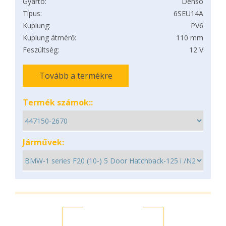
Gyártó:
Denso
Típus:
6SEU14A
Kuplung:
PV6
Kuplung átmérő:
110 mm
Feszültség:
12 V
Tovább a termékre
Termék számok::
Járművek: