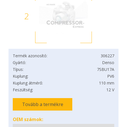
2
Termék azonosító:
306227
Gyártó:
Denso
Típus:
7SBU17A
Kuplung:
PV6
Kuplung átmérő:
110 mm
Feszültség:
12 V
Tovább a termékre
OEM számok: