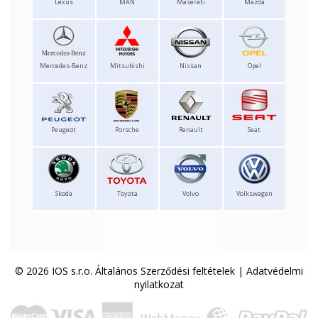
Lexus
MAN
Maserati
Mazda
Mercedes-Benz
Mitsubishi
Nissan
Opel
Peugeot
Porsche
Renault
Seat
Skoda
Toyota
Volvo
Volkswagen
© 2026 IOS s.r.o.
Általános Szerződési feltételek
|
Adatvédelmi
nyilatkozat