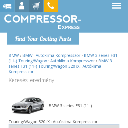
Find Your Cooling Parts
BMW
›
BMW : Autóklíma Kompresszor
›
BMW 3 series F31
(11-) Touring/Wagon : Autóklíma Kompresszor
›
BMW 3
series F31 (11-) Touring/Wagon 320 iX : Autóklíma
Kompresszor
Keresési eredmény
BMW 3 series F31 (11-)
Touring/Wagon 320 iX : Autóklíma Kompresszor