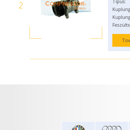
Típus:
2
Kuplung
Kuplung
Feszülts
Tov