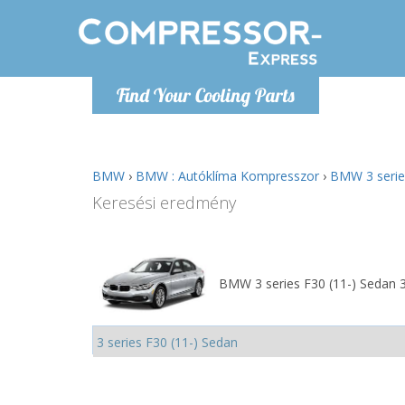
H
Find Your Cooling Parts
info@com
BMW
›
BMW : Autóklíma Kompresszor
›
BMW 3 serie
Keresési eredmény
BMW 3 series F30 (11-) Sedan 3