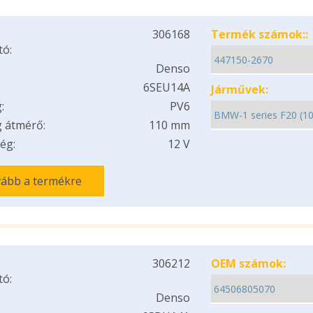
306168
Termék számok::
tó:
Denso
6SEU14A
Járművek:
:
PV6
 átmérő:
110 mm
ég:
12 V
ább a termékre
306212
OEM számok:
tó:
Denso