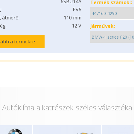
6SBU14A
Termék számok::
:
PV6
 átmérő:
110 mm
ég:
12 V
Járművek:
ább a termékre
Autóklíma alkatrészek széles választéka