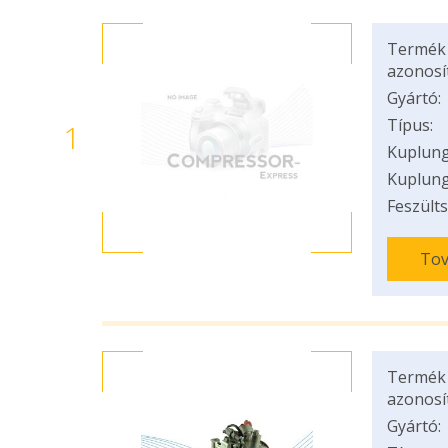
Termék
azonosí
Gyártó:
Típus:
1
Kuplung
Kuplung
Feszülts
Tov
Termék
azonosí
Gyártó: