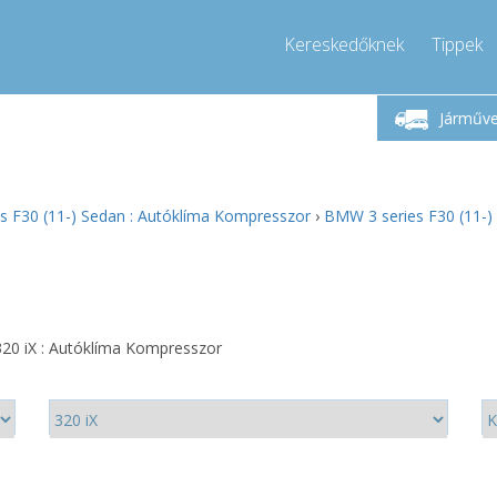
Kereskedőknek
Tippek
étfő-Péntek 9-17
Hívjon!
Hé
+36303967994
Járműv
+36303967994
pressor-express.hu
info@comp
s F30 (11-) Sedan : Autóklíma Kompresszor
›
BMW 3 series F30 (11-)
20 iX : Autóklíma Kompresszor