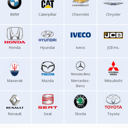
BMW
Caterpillar
Chevrolet
Chrysler
Honda
Hyundai
Iveco
JCB Inc.
Maserati
Mazda
Mercedes-
Mitsubishi
Benz
Renault
Seat
Skoda
Toyota