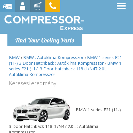
Find Your Cooling Parts
BMW
›
BMW : Autóklíma Kompresszor
›
BMW 1 series F21
(11-) 3 Door Hatchback : Autóklíma Kompresszor
›
BMW 1
series F21 (11-) 3 Door Hatchback 118 d /N47 2.0L :
Autóklíma Kompresszor
Keresési eredmény
BMW 1 series F21 (11-)
3 Door Hatchback 118 d /N47 2.0L : Autóklíma
Kompresszor