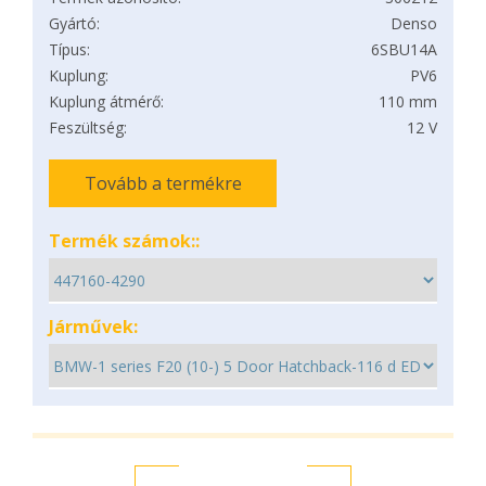
Gyártó:
Denso
Típus:
6SBU14A
Kuplung:
PV6
Kuplung átmérő:
110 mm
Feszültség:
12 V
Tovább a termékre
Termék számok::
Járművek: