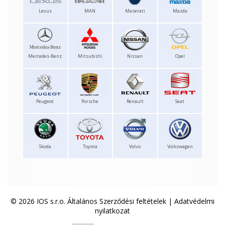
Lexus
MAN
Maserati
Mazda
Mercedes-Benz
Mitsubishi
Nissan
Opel
Peugeot
Porsche
Renault
Seat
Skoda
Toyota
Volvo
Volkswagen
© 2026 IOS s.r.o.
Általános Szerződési feltételek
|
Adatvédelmi
nyilatkozat