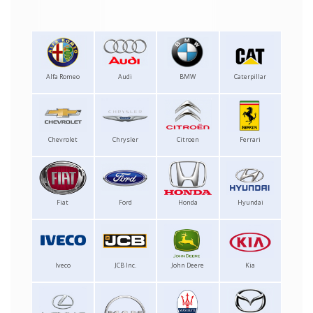
Alfa Romeo
Audi
BMW
Caterpillar
Chevrolet
Chrysler
Citroen
Ferrari
Fiat
Ford
Honda
Hyundai
Iveco
JCB Inc.
John Deere
Kia