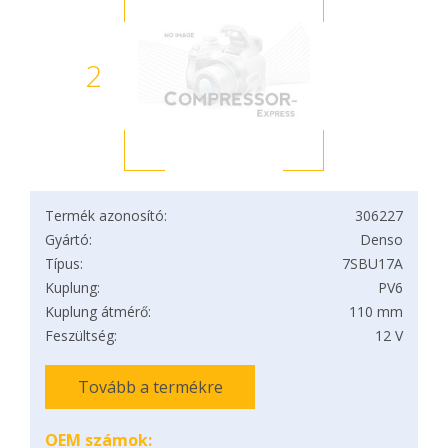
2
Termék azonosító:
306227
Gyártó:
Denso
Típus:
7SBU17A
Kuplung:
PV6
Kuplung átmérő:
110 mm
Feszültség:
12 V
Tovább a termékre
OEM számok: