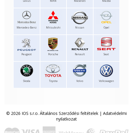
Lexus
MAN
Maserati
Mazda
Mercedes-Benz
Mitsubishi
Nissan
Opel
Peugeot
Porsche
Renault
Seat
Skoda
Toyota
Volvo
Volkswagen
© 2026 IOS s.r.o.
Általános Szerződési feltételek
|
Adatvédelmi
nyilatkozat