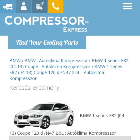
Find Your Cooling Parts
BMW
›
BMW : Autóklíma Kompresszor
›
BMW 1 series E82
(04-13) Coupe : Autóklíma Kompresszor
›
BMW 1 series
E82 (04-13) Coupe 120 d /N47 2.0L : Autóklíma
Kompresszor
Keresési eredmény
BMW 1 series E82 (04-
13) Coupe 120 d /N47 2.0L : Autóklíma Kompresszor