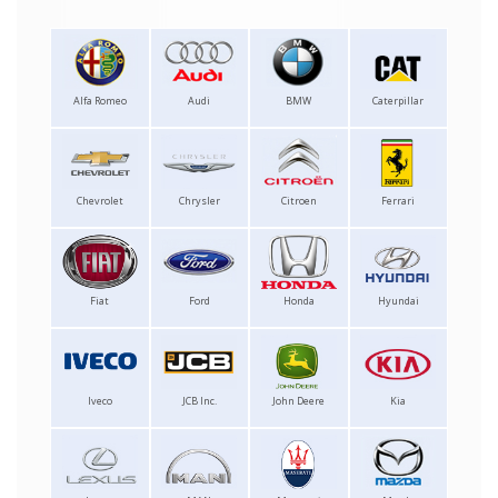
Alfa Romeo
Audi
BMW
Caterpillar
Chevrolet
Chrysler
Citroen
Ferrari
Fiat
Ford
Honda
Hyundai
Iveco
JCB Inc.
John Deere
Kia