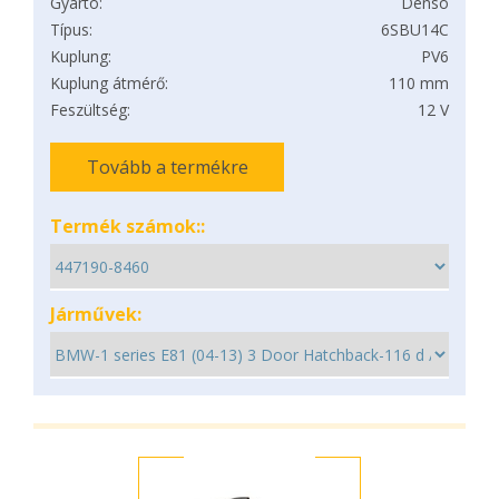
Gyártó:
Denso
Típus:
6SBU14C
Kuplung:
PV6
Kuplung átmérő:
110 mm
Feszültség:
12 V
Tovább a termékre
Termék számok::
Járművek: