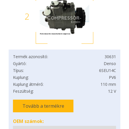
2
Termék azonosító:
30631
Gyártó:
Denso
Típus:
6SEU14C
Kuplung:
PV6
Kuplung átmérő:
110 mm
Feszültség:
12 V
Tovább a termékre
OEM számok: