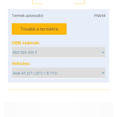
Termék azonosító:
FN044
Tovább a termékre
OEM számok:
Vehicles: