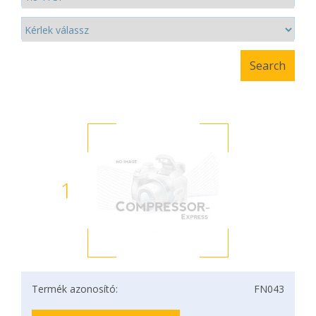
1
Termék azonosító:
FN043