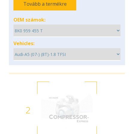
Tovább a termékre
OEM számok:
Vehicles:
2