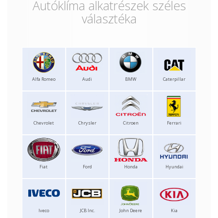
Autóklíma alkatrészek széles
választéka
Alfa Romeo
Audi
BMW
Caterpillar
Chevrolet
Chrysler
Citroen
Ferrari
Fiat
Ford
Honda
Hyundai
Iveco
JCB Inc.
John Deere
Kia