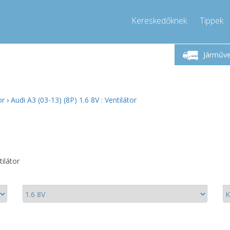
Kereskedőknek
Tippek
étfő-Péntek 9-17
Hívjon!
Hé
+36303967994
Járműv
+36303967994
pressor-express.hu
info@comp
or
›
Audi A3 (03-13) (8P) 1.6 8V : Ventilátor
tilátor