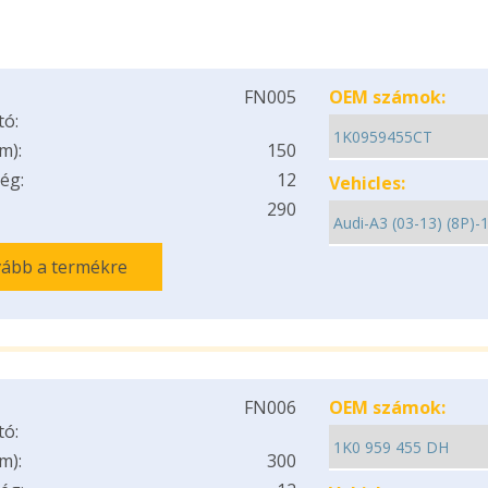
FN005
OEM számok:
tó:
m):
150
ég:
12
Vehicles:
290
ább a termékre
FN006
OEM számok:
tó:
m):
300