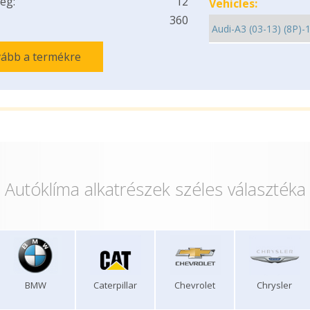
ég:
12
Vehicles:
360
ább a termékre
Autóklíma alkatrészek széles választéka
BMW
Caterpillar
Chevrolet
Chrysler