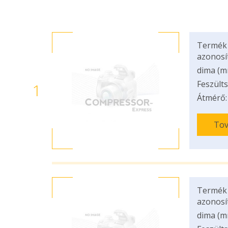
Termék
azonosí
dima (m
Feszülts
1
Átmérő:
Tov
Termék
azonosí
dima (m