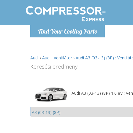
H
Find Your Cooling Parts
info@com
Audi
›
Audi : Ventilátor
›
Audi A3 (03-13) (8P) : Ventilát
Keresési eredmény
Audi A3 (03-13) (8P) 1.6 8V : Ven