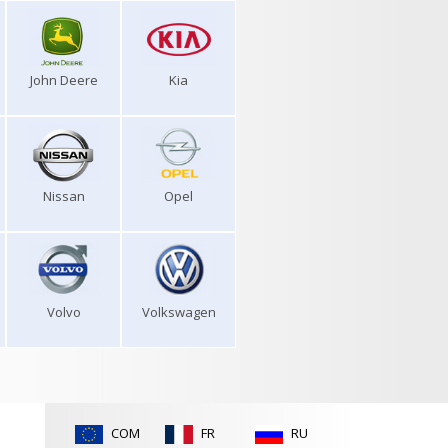
John Deere
Kia
Nissan
Opel
Volvo
Volkswagen
COM
FR
RU