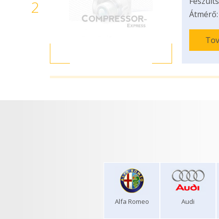
Feszülts
2
Átmérő:
Tov
Alfa Romeo
Audi