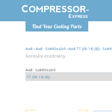
H
Find Your Cooling Parts
info@com
Audi
›
Audi : Szárítószűrő
›
Audi TT (06-14) (8J) : Szárí
Keresési eredmény
Audi : Szárítószűrő