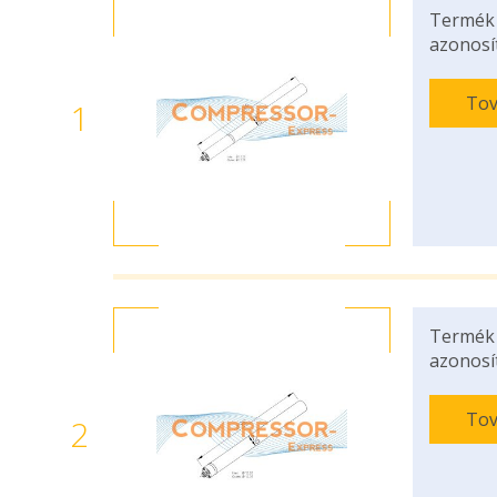
Termék
azonosí
Tov
1
Termék
azonosí
Tov
2