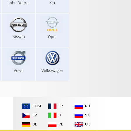
John Deere
Kia
Nissan
Opel
Volvo
Volkswagen
COM
FR
RU
CZ
IT
SK
DE
PL
UK