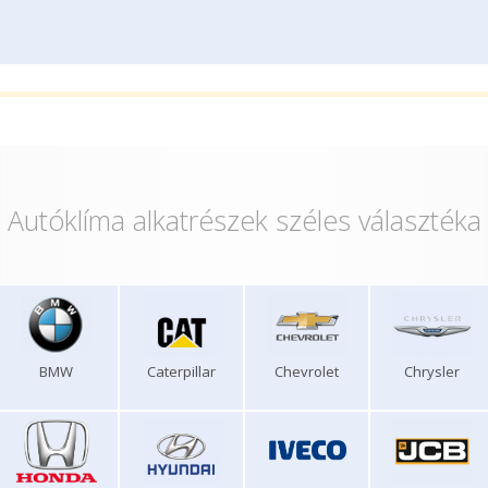
Autóklíma alkatrészek széles választéka
BMW
Caterpillar
Chevrolet
Chrysler