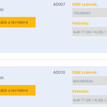
AD007
OEM számok:
tó:
ább a termékre
Vehicles:
AD010
OEM számok:
tó:
ább a termékre
Vehicles: