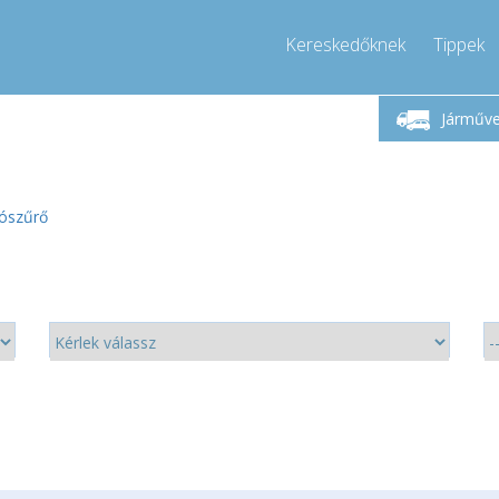
Kereskedőknek
Tippek
étfő-Péntek 9-17
Hívjon!
Hé
+36303967994
Járműv
+36303967994
pressor-express.hu
info@comp
tószűrő