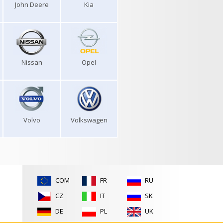
John Deere
Kia
Nissan
Opel
Volvo
Volkswagen
COM
FR
RU
CZ
IT
SK
DE
PL
UK