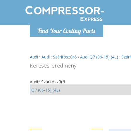
H
Find Your Cooling Parts
info@com
Audi
›
Audi : Szárítószűrő
›
Audi Q7 (06-15) (4L) : Szár
Keresési eredmény
Audi : Szárítószűrő