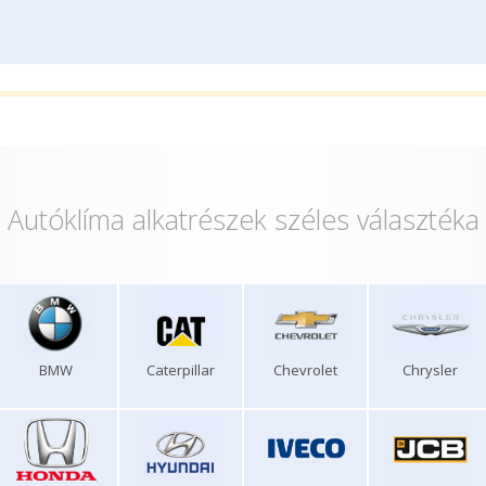
Autóklíma alkatrészek széles választéka
BMW
Caterpillar
Chevrolet
Chrysler