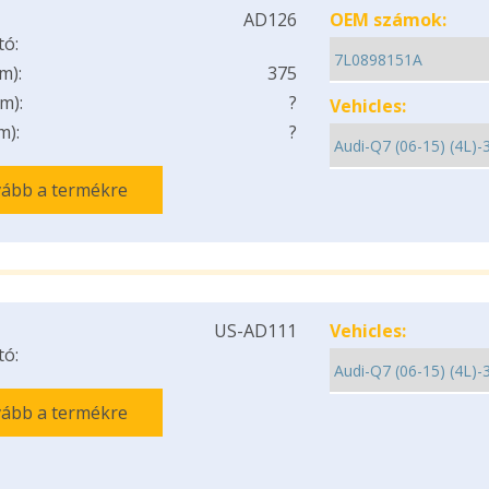
AD126
OEM számok:
tó:
m):
375
m):
?
Vehicles:
m):
?
ább a termékre
US-AD111
Vehicles:
tó:
ább a termékre