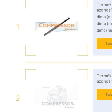
Termék
azonosí
dima (m
dimb (m
1
dimc (m
Tov
Termék
azonosí
Tov
2