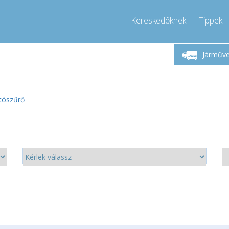
Kereskedőknek
Tippek
étfő-Péntek 9-17
Hívjon!
Hé
+36303967994
Járműv
+36303967994
pressor-express.hu
info@comp
ítószűrő