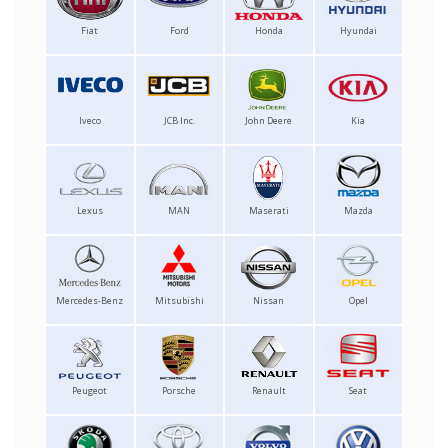
Fiat
Ford
Honda
Hyundai
Iveco
JCB Inc.
John Deere
Kia
Lexus
MAN
Maserati
Mazda
Mercedes-Benz
Mitsubishi
Nissan
Opel
Peugeot
Porsche
Renault
Seat