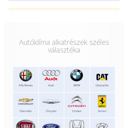
Autóklíma alkatrészek széles
választéka
Alfa Romeo
Audi
BMW
Caterpillar
Chevrolet
Chrysler
Citroen
Ferrari