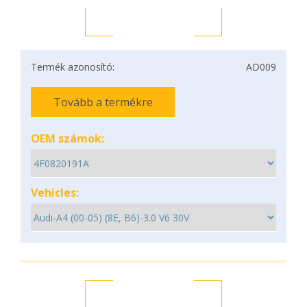
Termék azonosító:
AD009
Tovább a termékre
OEM számok:
Vehicles: