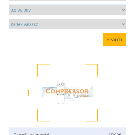
1
Termék azonosító:
AD008