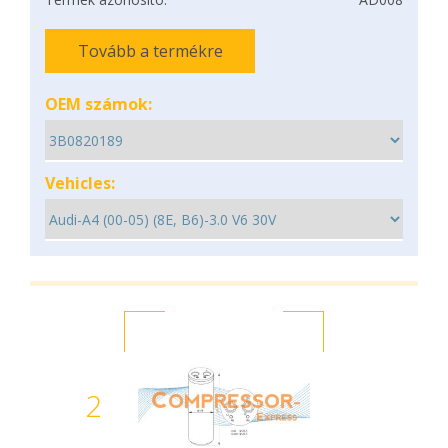
Tovább a termékre
OEM számok:
Vehicles:
2