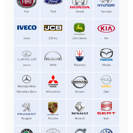
Fiat
Ford
Honda
Hyundai
Iveco
JCB Inc.
John Deere
Kia
Lexus
MAN
Maserati
Mazda
Mercedes-Benz
Mitsubishi
Nissan
Opel
Peugeot
Porsche
Renault
Seat