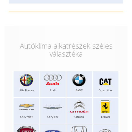
Autóklíma alkatrészek széles
választéka
Alfa Romeo
Audi
BMW
Caterpillar
Chevrolet
Chrysler
Citroen
Ferrari