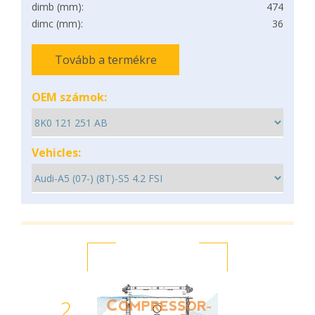
dimb (mm):
474
dimc (mm):
36
Tovább a termékre
OEM számok:
Vehicles:
2