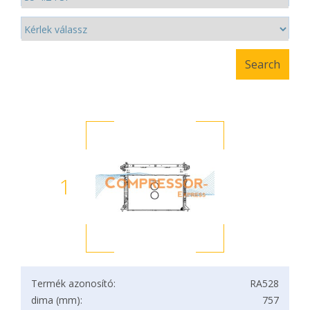
1
Termék azonosító:
RA528
dima (mm):
757