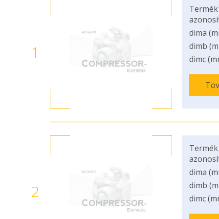
Termék
azonosí
dima (m
dimb (m
1
dimc (m
Tov
Termék
azonosí
dima (m
dimb (m
2
dimc (m