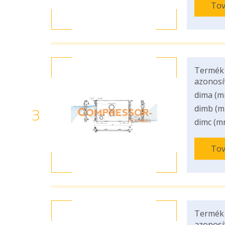
Tov
Termék
azonosí
dima (m
dimb (m
3
dimc (m
Tov
Termék
azonosí