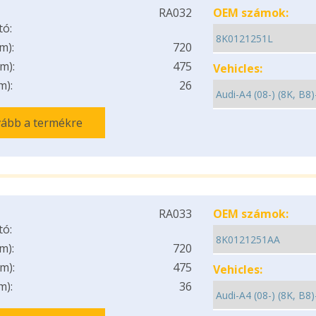
RA032
OEM számok:
tó:
m):
720
m):
475
Vehicles:
m):
26
ább a termékre
RA033
OEM számok:
tó:
m):
720
m):
475
Vehicles:
m):
36