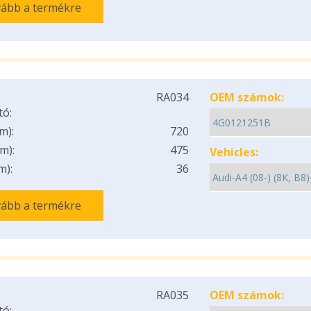
ább a termékre
RA034
OEM számok:
tó:
m):
720
m):
475
Vehicles:
m):
36
ább a termékre
RA035
OEM számok:
tó: