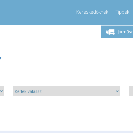
Kereskedőknek
Tippek
étfő-Péntek 9-17
Hívjon!
Hé
+36303967994
Járműv
+36303967994
pressor-express.hu
info@comp
r