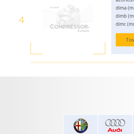
dima (m
dimb (m
4
dimc (m
Tov