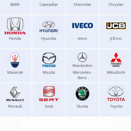
BMW
Caterpillar
Chevrolet
Chrysler
Honda
Hyundai
Iveco
JCB Inc.
Maserati
Mazda
Mercedes-
Mitsubishi
Benz
Renault
Seat
Skoda
Toyota