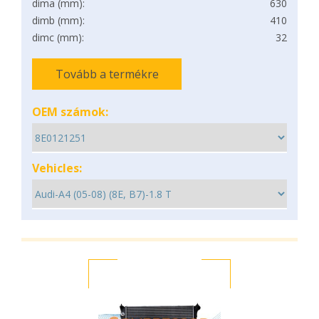
dima (mm):
630
dimb (mm):
410
dimc (mm):
32
Tovább a termékre
OEM számok:
Vehicles: