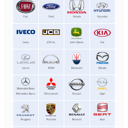
Fiat
Ford
Honda
Hyundai
Iveco
JCB Inc.
John Deere
Kia
Lexus
MAN
Maserati
Mazda
Mercedes-Benz
Mitsubishi
Nissan
Opel
Peugeot
Porsche
Renault
Seat