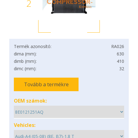
2
Termék azonosító:
RA026
dima (mm):
630
dimb (mm):
410
dimc (mm):
32
Tovább a termékre
OEM számok:
Vehicles: