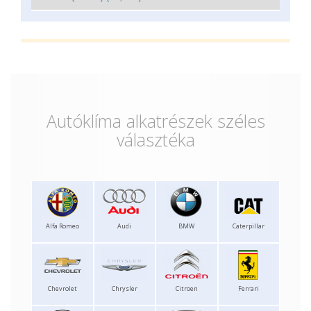
Autóklíma alkatrészek széles
választéka
Alfa Romeo
Audi
BMW
Caterpillar
Chevrolet
Chrysler
Citroen
Ferrari