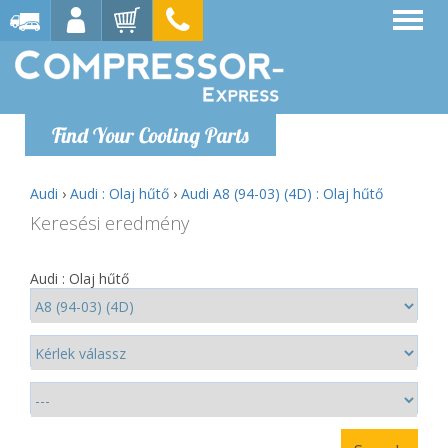
Find Your Cooling Parts
Audi
›
Audi : Olaj hűtő
›
Audi A8 (94-03) (4D) : Olaj hűtő
Keresési eredmény
Audi : Olaj hűtő