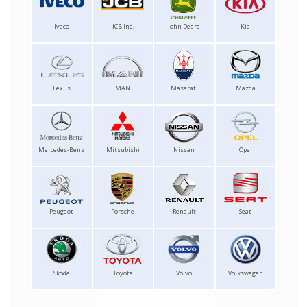
Iveco
JCB Inc.
John Deere
Kia
Lexus
MAN
Maserati
Mazda
Mercedes-Benz
Mitsubishi
Nissan
Opel
Peugeot
Porsche
Renault
Seat
Skoda
Toyota
Volvo
Volkswagen