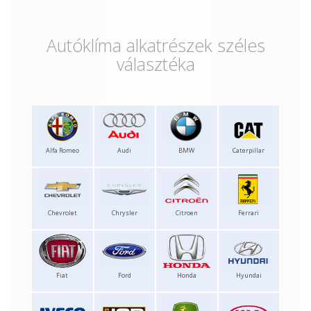
Autóklíma alkatrészek széles
választéka
Alfa Romeo
Audi
BMW
Caterpillar
Chevrolet
Chrysler
Citroen
Ferrari
Fiat
Ford
Honda
Hyundai