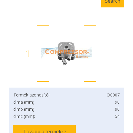
1
Termék azonosító:
OC007
dima (mm):
90
dimb (mm):
90
dimc (mm):
54
Tovább a termékre