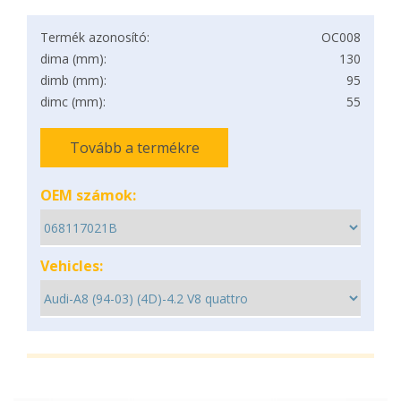
Termék azonosító:
OC008
dima (mm):
130
dimb (mm):
95
dimc (mm):
55
Tovább a termékre
OEM számok:
Vehicles: