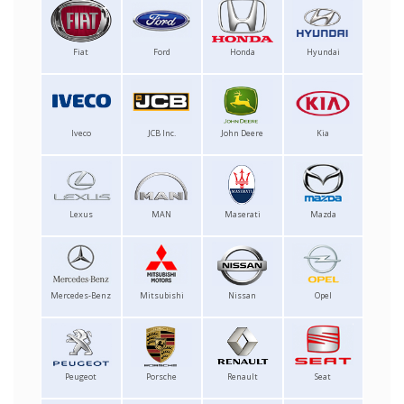
Fiat
Ford
Honda
Hyundai
Iveco
JCB Inc.
John Deere
Kia
Lexus
MAN
Maserati
Mazda
Mercedes-Benz
Mitsubishi
Nissan
Opel
Peugeot
Porsche
Renault
Seat