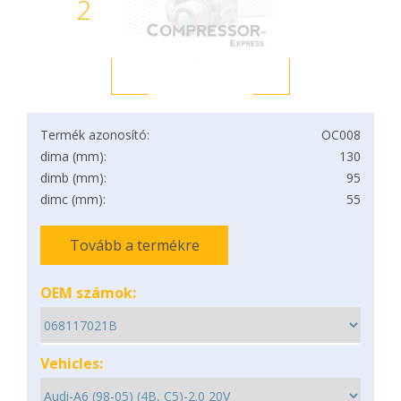
2
Termék azonosító:
OC008
dima (mm):
130
dimb (mm):
95
dimc (mm):
55
Tovább a termékre
OEM számok:
Vehicles: