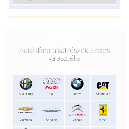
Autóklíma alkatrészek széles
választéka
Alfa Romeo
Audi
BMW
Caterpillar
Chevrolet
Chrysler
Citroen
Ferrari