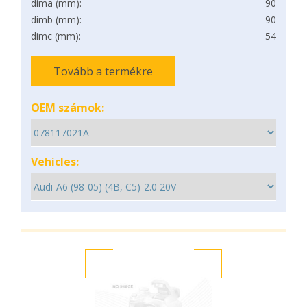
dima (mm):
90
dimb (mm):
90
dimc (mm):
54
Tovább a termékre
OEM számok:
Vehicles: