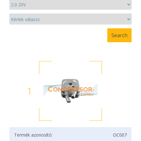
1
Termék azonosító:
OC007